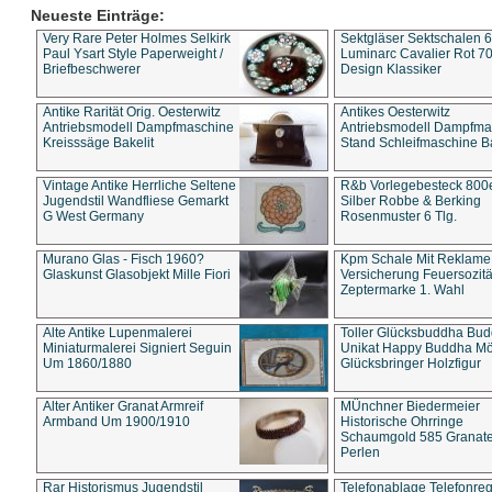
Neueste Einträge:
Very Rare Peter Holmes Selkirk
Sektgläser Sektschalen 
Paul Ysart Style Paperweight /
Luminarc Cavalier Rot 70
Briefbeschwerer
Design Klassiker
Antike Rarität Orig. Oesterwitz
Antikes Oesterwitz
Antriebsmodell Dampfmaschine
Antriebsmodell Dampfma
Kreisssäge Bakelit
Stand Schleifmaschine Ba
Vintage Antike Herrliche Seltene
R&b Vorlegebesteck 800
Jugendstil Wandfliese Gemarkt
Silber Robbe & Berking
G West Germany
Rosenmuster 6 Tlg.
Murano Glas - Fisch 1960?
Kpm Schale Mit Reklame
Glaskunst Glasobjekt Mille Fiori
Versicherung Feuersozitä
Zeptermarke 1. Wahl
Alte Antike Lupenmalerei
Toller Glücksbuddha Bu
Miniaturmalerei Signiert Seguin
Unikat Happy Buddha M
Um 1860/1880
Glücksbringer Holzfigur
Alter Antiker Granat Armreif
MÜnchner Biedermeier
Armband Um 1900/1910
Historische Ohrringe
Schaumgold 585 Granate 
Perlen
Rar Historismus Jugendstil
Telefonablage Telefonreg