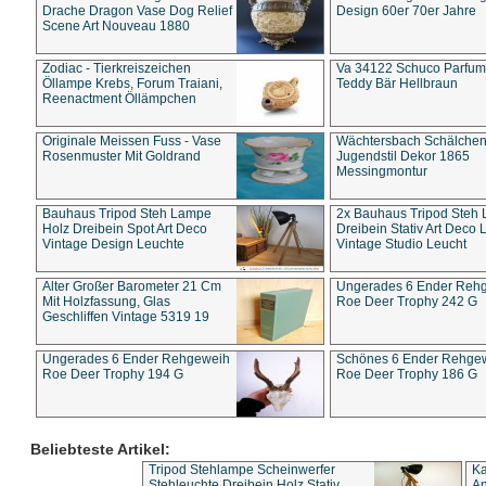
Drache Dragon Vase Dog Relief
Design 60er 70er Jahre
Scene Art Nouveau 1880
Zodiac - Tierkreiszeichen
Va 34122 Schuco Parfum 
Öllampe Krebs, Forum Traiani,
Teddy Bär Hellbraun
Reenactment Öllämpchen
Originale Meissen Fuss - Vase
Wächtersbach Schälche
Rosenmuster Mit Goldrand
Jugendstil Dekor 1865
Messingmontur
Bauhaus Tripod Steh Lampe
2x Bauhaus Tripod Steh
Holz Dreibein Spot Art Deco
Dreibein Stativ Art Deco L
Vintage Design Leuchte
Vintage Studio Leucht
Alter Großer Barometer 21 Cm
Ungerades 6 Ender Reh
Mit Holzfassung, Glas
Roe Deer Trophy 242 G
Geschliffen Vintage 5319 19
Ungerades 6 Ender Rehgeweih
Schönes 6 Ender Rehge
Roe Deer Trophy 194 G
Roe Deer Trophy 186 G
Beliebteste Artikel:
Tripod Stehlampe Scheinwerfer
Ka
Stehleuchte Dreibein Holz Stativ
An