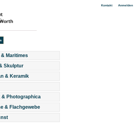
|
Kontakt
Anmelden
 & Maritimes
 & Skulptur
an & Keramik
 & Photographica
he & Flachgewebe
nst