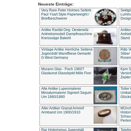
Neueste Einträge:
Very Rare Peter Holmes Selkirk
Sektgl
Paul Ysart Style Paperweight /
Lumina
Briefbeschwerer
Design
Antike Rarität Orig. Oesterwitz
Antike
Antriebsmodell Dampfmaschine
Antri
Kreisssäge Bakelit
Stand 
Vintage Antike Herrliche Seltene
R&b Vo
Jugendstil Wandfliese Gemarkt
Silber
G West Germany
Rosenm
Murano Glas - Fisch 1960?
Kpm S
Glaskunst Glasobjekt Mille Fiori
Versic
Zepter
Alte Antike Lupenmalerei
Toller
Miniaturmalerei Signiert Seguin
Unika
Um 1860/1880
Glücks
Alter Antiker Granat Armreif
MÜnch
Armband Um 1900/1910
Histor
Schaum
Perlen
Rar Historismus Jugendstil
Telefo