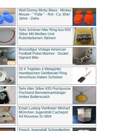
Walt Disney Micky Maus - Mickey
Mouse - " Füße " - Rot - Ca. 80er
Jahre - Deko
Sehr Schöner Alter Ring Aus 935
Silber Mit Weißen Und
Rubinfarbenen Steinen
Bronzefigur Vintage American
Football Pokal Marmor - Sockel
Signiert Milo
20 X Triglides 4 Webgürtel
Handtaschen Geldbeutel Ring
Verschluss Haken Schieber
Sehr Alter Silber 835 Fischpunze
Fischland Bernsteinanhänger
Amber Butterscotch
Email Ludwig Vierthaler Winhart
MÜnchen Jugendstil Cachepot
Art Nouveau 5c Wmf
French Jugendstil Schmetterling