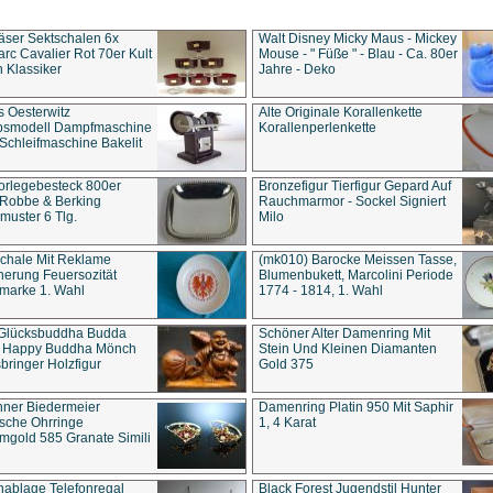
äser Sektschalen 6x
Walt Disney Micky Maus - Mickey
rc Cavalier Rot 70er Kult
Mouse - " Füße " - Blau - Ca. 80er
 Klassiker
Jahre - Deko
s Oesterwitz
Alte Originale Korallenkette
ebsmodell Dampfmaschine
Korallenperlenkette
Schleifmaschine Bakelit
rlegebesteck 800er
Bronzefigur Tierfigur Gepard Auf
 Robbe & Berking
Rauchmarmor - Sockel Signiert
uster 6 Tlg.
Milo
chale Mit Reklame
(mk010) Barocke Meissen Tasse,
herung Feuersozität
Blumenbukett, Marcolini Periode
marke 1. Wahl
1774 - 1814, 1. Wahl
 Glücksbuddha Budda
Schöner Alter Damenring Mit
t Happy Buddha Mönch
Stein Und Kleinen Diamanten
bringer Holzfigur
Gold 375
ner Biedermeier
Damenring Platin 950 Mit Saphir
ische Ohrringe
1, 4 Karat
gold 585 Granate Simili
nablage Telefonregal
Black Forest Jugendstil Hunter