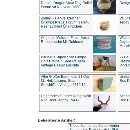
Drache Dragon Vase Dog Relief
Design
Scene Art Nouveau 1880
Zodiac - Tierkreiszeichen
Va 341
Öllampe Krebs, Forum Traiani,
Teddy 
Reenactment Öllämpchen
Originale Meissen Fuss - Vase
Wächt
Rosenmuster Mit Goldrand
Jugend
Messi
Bauhaus Tripod Steh Lampe
2x Ba
Holz Dreibein Spot Art Deco
Dreibe
Vintage Design Leuchte
Vintag
Alter Großer Barometer 21 Cm
Unger
Mit Holzfassung, Glas
Roe D
Geschliffen Vintage 5319 19
Ungerades 6 Ender Rehgeweih
Schön
Roe Deer Trophy 194 G
Roe D
Beliebteste Artikel:
Tripod Stehlampe Scheinwerfer
Stehleuchte Dreibein Holz Stativ