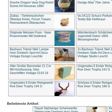
Drache Dragon Vase Dog Relief
Design 60er 70er Jahre
Scene Art Nouveau 1880
Zodiac - Tierkreiszeichen
Va 34122 Schuco Parfum 
Öllampe Krebs, Forum Traiani,
Teddy Bär Hellbraun
Reenactment Öllämpchen
Originale Meissen Fuss - Vase
Wächtersbach Schälche
Rosenmuster Mit Goldrand
Jugendstil Dekor 1865
Messingmontur
Bauhaus Tripod Steh Lampe
2x Bauhaus Tripod Steh
Holz Dreibein Spot Art Deco
Dreibein Stativ Art Deco L
Vintage Design Leuchte
Vintage Studio Leucht
Alter Großer Barometer 21 Cm
Ungerades 6 Ender Reh
Mit Holzfassung, Glas
Roe Deer Trophy 242 G
Geschliffen Vintage 5319 19
Ungerades 6 Ender Rehgeweih
Schönes 6 Ender Rehge
Roe Deer Trophy 194 G
Roe Deer Trophy 186 G
Beliebteste Artikel:
Tripod Stehlampe Scheinwerfer
Ka
Stehleuchte Dreibein Holz Stativ
An