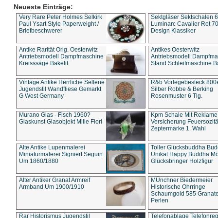
Neueste Einträge:
Very Rare Peter Holmes Selkirk
Sektgläser Sektschalen 
Paul Ysart Style Paperweight /
Luminarc Cavalier Rot 70
Briefbeschwerer
Design Klassiker
Antike Rarität Orig. Oesterwitz
Antikes Oesterwitz
Antriebsmodell Dampfmaschine
Antriebsmodell Dampfma
Kreisssäge Bakelit
Stand Schleifmaschine Ba
Vintage Antike Herrliche Seltene
R&b Vorlegebesteck 800
Jugendstil Wandfliese Gemarkt
Silber Robbe & Berking
G West Germany
Rosenmuster 6 Tlg.
Murano Glas - Fisch 1960?
Kpm Schale Mit Reklame
Glaskunst Glasobjekt Mille Fiori
Versicherung Feuersozitä
Zeptermarke 1. Wahl
Alte Antike Lupenmalerei
Toller Glücksbuddha Bu
Miniaturmalerei Signiert Seguin
Unikat Happy Buddha M
Um 1860/1880
Glücksbringer Holzfigur
Alter Antiker Granat Armreif
MÜnchner Biedermeier
Armband Um 1900/1910
Historische Ohrringe
Schaumgold 585 Granate 
Perlen
Rar Historismus Jugendstil
Telefonablage Telefonreg