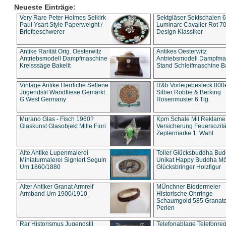
Neueste Einträge:
Very Rare Peter Holmes Selkirk
Sektgläser Sektschalen 
Paul Ysart Style Paperweight /
Luminarc Cavalier Rot 70
Briefbeschwerer
Design Klassiker
Antike Rarität Orig. Oesterwitz
Antikes Oesterwitz
Antriebsmodell Dampfmaschine
Antriebsmodell Dampfma
Kreisssäge Bakelit
Stand Schleifmaschine Ba
Vintage Antike Herrliche Seltene
R&b Vorlegebesteck 800
Jugendstil Wandfliese Gemarkt
Silber Robbe & Berking
G West Germany
Rosenmuster 6 Tlg.
Murano Glas - Fisch 1960?
Kpm Schale Mit Reklame
Glaskunst Glasobjekt Mille Fiori
Versicherung Feuersozitä
Zeptermarke 1. Wahl
Alte Antike Lupenmalerei
Toller Glücksbuddha Bu
Miniaturmalerei Signiert Seguin
Unikat Happy Buddha M
Um 1860/1880
Glücksbringer Holzfigur
Alter Antiker Granat Armreif
MÜnchner Biedermeier
Armband Um 1900/1910
Historische Ohrringe
Schaumgold 585 Granate 
Perlen
Rar Historismus Jugendstil
Telefonablage Telefonreg