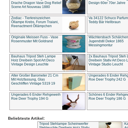
Drache Dragon Vase Dog Relief
Design 60er 70er Jahre
Scene Art Nouveau 1880
Zodiac - Tierkreiszeichen
Va 34122 Schuco Parfum 
Öllampe Krebs, Forum Traiani,
Teddy Bär Hellbraun
Reenactment Öllämpchen
Originale Meissen Fuss - Vase
Wächtersbach Schälche
Rosenmuster Mit Goldrand
Jugendstil Dekor 1865
Messingmontur
Bauhaus Tripod Steh Lampe
2x Bauhaus Tripod Steh
Holz Dreibein Spot Art Deco
Dreibein Stativ Art Deco L
Vintage Design Leuchte
Vintage Studio Leucht
Alter Großer Barometer 21 Cm
Ungerades 6 Ender Reh
Mit Holzfassung, Glas
Roe Deer Trophy 242 G
Geschliffen Vintage 5319 19
Ungerades 6 Ender Rehgeweih
Schönes 6 Ender Rehge
Roe Deer Trophy 194 G
Roe Deer Trophy 186 G
Beliebteste Artikel:
Tripod Stehlampe Scheinwerfer
Ka
Stehleuchte Dreibein Holz Stativ
An