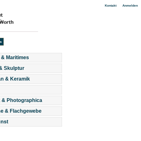
|
Kontakt
Anmelden
 & Maritimes
 & Skulptur
an & Keramik
 & Photographica
he & Flachgewebe
nst