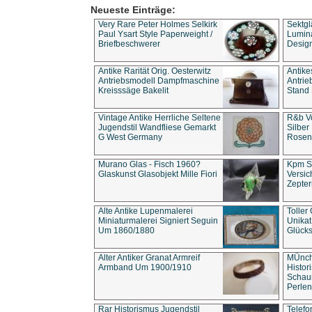
Neueste Einträge:
Very Rare Peter Holmes Selkirk
Sektgl
Paul Ysart Style Paperweight /
Lumina
Briefbeschwerer
Design
Antike Rarität Orig. Oesterwitz
Antike
Antriebsmodell Dampfmaschine
Antri
Kreisssäge Bakelit
Stand 
Vintage Antike Herrliche Seltene
R&b Vo
Jugendstil Wandfliese Gemarkt
Silber
G West Germany
Rosenm
Murano Glas - Fisch 1960?
Kpm S
Glaskunst Glasobjekt Mille Fiori
Versic
Zepter
Alte Antike Lupenmalerei
Toller
Miniaturmalerei Signiert Seguin
Unika
Um 1860/1880
Glücks
Alter Antiker Granat Armreif
MÜnch
Armband Um 1900/1910
Histor
Schaum
Perlen
Rar Historismus Jugendstil
Telefo