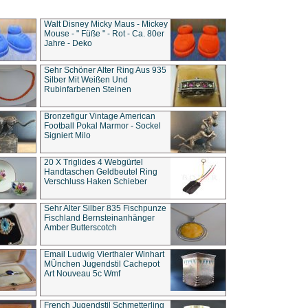
Walt Disney Micky Maus - Mickey
Mouse - " Füße " - Rot - Ca. 80er
Jahre - Deko
Sehr Schöner Alter Ring Aus 935
Silber Mit Weißen Und
Rubinfarbenen Steinen
Bronzefigur Vintage American
Football Pokal Marmor - Sockel
Signiert Milo
20 X Triglides 4 Webgürtel
Handtaschen Geldbeutel Ring
Verschluss Haken Schieber
Sehr Alter Silber 835 Fischpunze
Fischland Bernsteinanhänger
Amber Butterscotch
Email Ludwig Vierthaler Winhart
MÜnchen Jugendstil Cachepot
Art Nouveau 5c Wmf
French Jugendstil Schmetterling