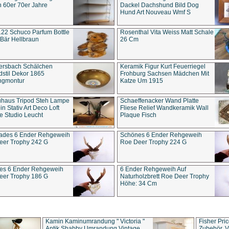
 60er 70er Jahre
Dackel Dachshund Bild Dog
Hund Art Nouveau Wmf S
22 Schuco Parfum Bottle
Rosenthal Vita Weiss Matt Schale
Bär Hellbraun
26 Cm
ersbach Schälchen
Keramik Figur Kurt Feuerriegel
stil Dekor 1865
Frohburg Sachsen Mädchen Mit
ngmontur
Katze Um 1915
uhaus Tripod Steh Lampe
Schaeffenacker Wand Platte
in Stativ Art Deco Loft
Fliese Relief Wandkeramik Wall
e Studio Leucht
Plaque Fisch
ades 6 Ender Rehgeweih
Schönes 6 Ender Rehgeweih
eer Trophy 242 G
Roe Deer Trophy 224 G
es 6 Ender Rehgeweih
6 Ender Rehgeweih Auf
eer Trophy 186 G
Naturholzbrett Roe Deer Trophy
Höhe: 34 Cm
Kamin Kaminumrandung " Victoria "
Fisher Pri
Antik Shabby Umrandung Vintage
Zubehör, V