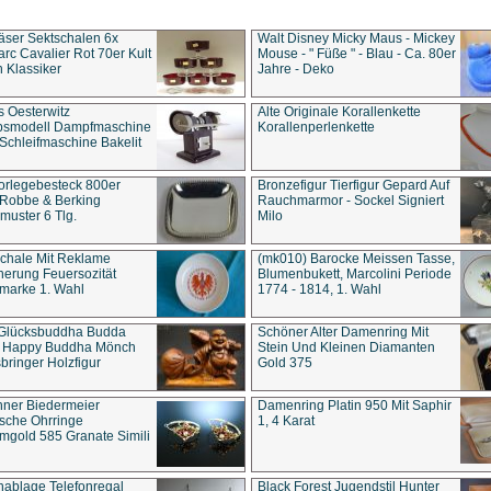
äser Sektschalen 6x
Walt Disney Micky Maus - Mickey
rc Cavalier Rot 70er Kult
Mouse - " Füße " - Blau - Ca. 80er
 Klassiker
Jahre - Deko
s Oesterwitz
Alte Originale Korallenkette
ebsmodell Dampfmaschine
Korallenperlenkette
Schleifmaschine Bakelit
rlegebesteck 800er
Bronzefigur Tierfigur Gepard Auf
 Robbe & Berking
Rauchmarmor - Sockel Signiert
uster 6 Tlg.
Milo
chale Mit Reklame
(mk010) Barocke Meissen Tasse,
herung Feuersozität
Blumenbukett, Marcolini Periode
marke 1. Wahl
1774 - 1814, 1. Wahl
 Glücksbuddha Budda
Schöner Alter Damenring Mit
t Happy Buddha Mönch
Stein Und Kleinen Diamanten
bringer Holzfigur
Gold 375
ner Biedermeier
Damenring Platin 950 Mit Saphir
ische Ohrringe
1, 4 Karat
gold 585 Granate Simili
nablage Telefonregal
Black Forest Jugendstil Hunter