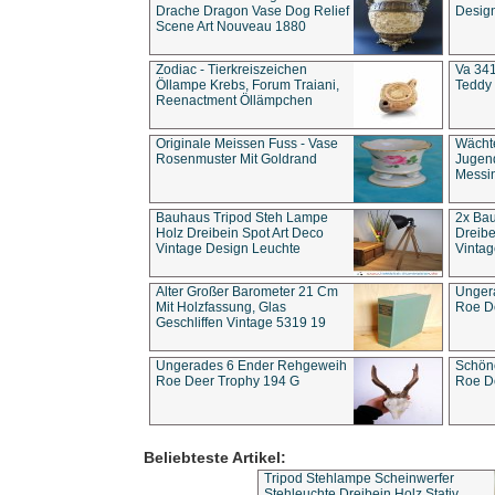
Drache Dragon Vase Dog Relief
Design
Scene Art Nouveau 1880
Zodiac - Tierkreiszeichen
Va 341
Öllampe Krebs, Forum Traiani,
Teddy 
Reenactment Öllämpchen
Originale Meissen Fuss - Vase
Wächt
Rosenmuster Mit Goldrand
Jugend
Messi
Bauhaus Tripod Steh Lampe
2x Ba
Holz Dreibein Spot Art Deco
Dreibe
Vintage Design Leuchte
Vintag
Alter Großer Barometer 21 Cm
Unger
Mit Holzfassung, Glas
Roe D
Geschliffen Vintage 5319 19
Ungerades 6 Ender Rehgeweih
Schön
Roe Deer Trophy 194 G
Roe D
Beliebteste Artikel:
Tripod Stehlampe Scheinwerfer
Stehleuchte Dreibein Holz Stativ