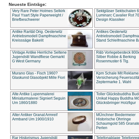
Neueste Einträge:
Very Rare Peter Holmes Selkirk
Sektgläser Sektschalen 
Paul Ysart Style Paperweight /
Luminarc Cavalier Rot 70
Briefbeschwerer
Design Klassiker
Antike Rarität Orig. Oesterwitz
Antikes Oesterwitz
Antriebsmodell Dampfmaschine
Antriebsmodell Dampfma
Kreisssäge Bakelit
Stand Schleifmaschine Ba
Vintage Antike Herrliche Seltene
R&b Vorlegebesteck 800
Jugendstil Wandfliese Gemarkt
Silber Robbe & Berking
G West Germany
Rosenmuster 6 Tlg.
Murano Glas - Fisch 1960?
Kpm Schale Mit Reklame
Glaskunst Glasobjekt Mille Fiori
Versicherung Feuersozitä
Zeptermarke 1. Wahl
Alte Antike Lupenmalerei
Toller Glücksbuddha Bu
Miniaturmalerei Signiert Seguin
Unikat Happy Buddha M
Um 1860/1880
Glücksbringer Holzfigur
Alter Antiker Granat Armreif
MÜnchner Biedermeier
Armband Um 1900/1910
Historische Ohrringe
Schaumgold 585 Granate 
Perlen
Rar Historismus Jugendstil
Telefonablage Telefonreg