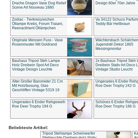
Drache Dragon Vase Dog Relief
Design 60er 70er Jahre
Scene Art Nouveau 1880
Zodiac - Tierkreiszeichen
Va 34122 Schuco Parfum 
Öllampe Krebs, Forum Traiani,
Teddy Bär Hellbraun
Reenactment Öllämpchen
Originale Meissen Fuss - Vase
Wächtersbach Schälche
Rosenmuster Mit Goldrand
Jugendstil Dekor 1865
Messingmontur
Bauhaus Tripod Steh Lampe
2x Bauhaus Tripod Steh
Holz Dreibein Spot Art Deco
Dreibein Stativ Art Deco L
Vintage Design Leuchte
Vintage Studio Leucht
Alter Großer Barometer 21 Cm
Ungerades 6 Ender Reh
Mit Holzfassung, Glas
Roe Deer Trophy 242 G
Geschliffen Vintage 5319 19
Ungerades 6 Ender Rehgeweih
Schönes 6 Ender Rehge
Roe Deer Trophy 194 G
Roe Deer Trophy 186 G
Beliebteste Artikel:
Tripod Stehlampe Scheinwerfer
Ka
Stehleuchte Dreibein Holz Stativ
An