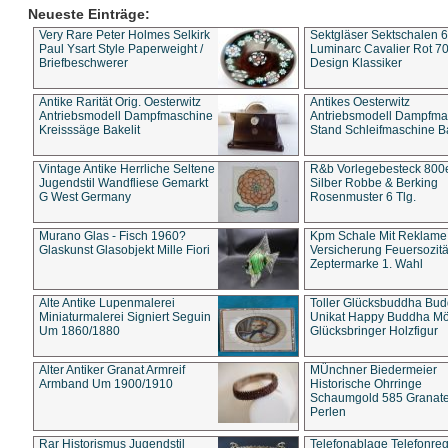
Neueste Einträge:
Very Rare Peter Holmes Selkirk
Sektgläser Sektschalen 
Paul Ysart Style Paperweight /
Luminarc Cavalier Rot 70
Briefbeschwerer
Design Klassiker
Antike Rarität Orig. Oesterwitz
Antikes Oesterwitz
Antriebsmodell Dampfmaschine
Antriebsmodell Dampfma
Kreisssäge Bakelit
Stand Schleifmaschine Ba
Vintage Antike Herrliche Seltene
R&b Vorlegebesteck 800
Jugendstil Wandfliese Gemarkt
Silber Robbe & Berking
G West Germany
Rosenmuster 6 Tlg.
Murano Glas - Fisch 1960?
Kpm Schale Mit Reklame
Glaskunst Glasobjekt Mille Fiori
Versicherung Feuersozitä
Zeptermarke 1. Wahl
Alte Antike Lupenmalerei
Toller Glücksbuddha Bu
Miniaturmalerei Signiert Seguin
Unikat Happy Buddha M
Um 1860/1880
Glücksbringer Holzfigur
Alter Antiker Granat Armreif
MÜnchner Biedermeier
Armband Um 1900/1910
Historische Ohrringe
Schaumgold 585 Granate 
Perlen
Rar Historismus Jugendstil
Telefonablage Telefonreg