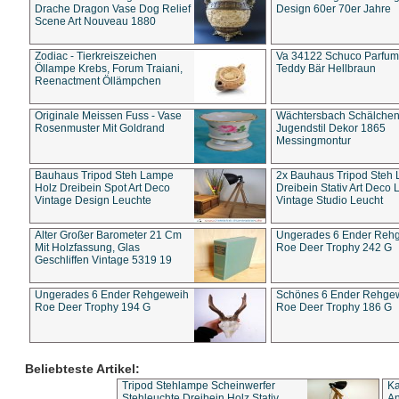
Drache Dragon Vase Dog Relief
Design 60er 70er Jahre
Scene Art Nouveau 1880
Zodiac - Tierkreiszeichen
Va 34122 Schuco Parfum 
Öllampe Krebs, Forum Traiani,
Teddy Bär Hellbraun
Reenactment Öllämpchen
Originale Meissen Fuss - Vase
Wächtersbach Schälche
Rosenmuster Mit Goldrand
Jugendstil Dekor 1865
Messingmontur
Bauhaus Tripod Steh Lampe
2x Bauhaus Tripod Steh
Holz Dreibein Spot Art Deco
Dreibein Stativ Art Deco L
Vintage Design Leuchte
Vintage Studio Leucht
Alter Großer Barometer 21 Cm
Ungerades 6 Ender Reh
Mit Holzfassung, Glas
Roe Deer Trophy 242 G
Geschliffen Vintage 5319 19
Ungerades 6 Ender Rehgeweih
Schönes 6 Ender Rehge
Roe Deer Trophy 194 G
Roe Deer Trophy 186 G
Beliebteste Artikel:
Tripod Stehlampe Scheinwerfer
Ka
Stehleuchte Dreibein Holz Stativ
An