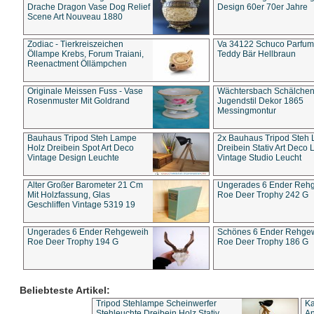
Drache Dragon Vase Dog Relief
Design 60er 70er Jahre
Scene Art Nouveau 1880
Zodiac - Tierkreiszeichen
Va 34122 Schuco Parfum 
Öllampe Krebs, Forum Traiani,
Teddy Bär Hellbraun
Reenactment Öllämpchen
Originale Meissen Fuss - Vase
Wächtersbach Schälche
Rosenmuster Mit Goldrand
Jugendstil Dekor 1865
Messingmontur
Bauhaus Tripod Steh Lampe
2x Bauhaus Tripod Steh
Holz Dreibein Spot Art Deco
Dreibein Stativ Art Deco L
Vintage Design Leuchte
Vintage Studio Leucht
Alter Großer Barometer 21 Cm
Ungerades 6 Ender Reh
Mit Holzfassung, Glas
Roe Deer Trophy 242 G
Geschliffen Vintage 5319 19
Ungerades 6 Ender Rehgeweih
Schönes 6 Ender Rehge
Roe Deer Trophy 194 G
Roe Deer Trophy 186 G
Beliebteste Artikel:
Tripod Stehlampe Scheinwerfer
Ka
Stehleuchte Dreibein Holz Stativ
An