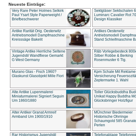
Neueste Einträge:
Very Rare Peter Holmes Selkirk
Sektgläser Sektschalen 
Paul Ysart Style Paperweight /
Luminarc Cavalier Rot 70
Briefbeschwerer
Design Klassiker
Antike Rarität Orig. Oesterwitz
Antikes Oesterwitz
Antriebsmodell Dampfmaschine
Antriebsmodell Dampfma
Kreisssäge Bakelit
Stand Schleifmaschine Ba
Vintage Antike Herrliche Seltene
R&b Vorlegebesteck 800
Jugendstil Wandfliese Gemarkt
Silber Robbe & Berking
G West Germany
Rosenmuster 6 Tlg.
Murano Glas - Fisch 1960?
Kpm Schale Mit Reklame
Glaskunst Glasobjekt Mille Fiori
Versicherung Feuersozitä
Zeptermarke 1. Wahl
Alte Antike Lupenmalerei
Toller Glücksbuddha Bu
Miniaturmalerei Signiert Seguin
Unikat Happy Buddha M
Um 1860/1880
Glücksbringer Holzfigur
Alter Antiker Granat Armreif
MÜnchner Biedermeier
Armband Um 1900/1910
Historische Ohrringe
Schaumgold 585 Granate 
Perlen
Rar Historismus Jugendstil
Telefonablage Telefonreg