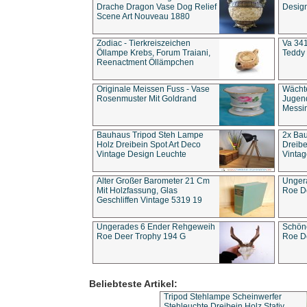
Drache Dragon Vase Dog Relief
Design
Scene Art Nouveau 1880
Zodiac - Tierkreiszeichen
Va 341
Öllampe Krebs, Forum Traiani,
Teddy 
Reenactment Öllämpchen
Originale Meissen Fuss - Vase
Wächt
Rosenmuster Mit Goldrand
Jugend
Messi
Bauhaus Tripod Steh Lampe
2x Ba
Holz Dreibein Spot Art Deco
Dreibe
Vintage Design Leuchte
Vintag
Alter Großer Barometer 21 Cm
Unger
Mit Holzfassung, Glas
Roe D
Geschliffen Vintage 5319 19
Ungerades 6 Ender Rehgeweih
Schön
Roe Deer Trophy 194 G
Roe D
Beliebteste Artikel:
Tripod Stehlampe Scheinwerfer
Stehleuchte Dreibein Holz Stativ