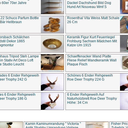
 60er 70er Jahre
Dackel Dachshund Bild Dog
Hund Art Nouveau Wmf S
22 Schuco Parfum Bottle
Rosenthal Vita Weiss Matt Schale
Bär Hellbraun
26 Cm
ersbach Schälchen
Keramik Figur Kurt Feuerriegel
stil Dekor 1865
Frohburg Sachsen Mädchen Mit
ngmontur
Katze Um 1915
uhaus Tripod Steh Lampe
Schaeffenacker Wand Platte
in Stativ Art Deco Loft
Fliese Relief Wandkeramik Wall
e Studio Leucht
Plaque Fisch
ades 6 Ender Rehgeweih
Schönes 6 Ender Rehgeweih
eer Trophy 242 G
Roe Deer Trophy 224 G
es 6 Ender Rehgeweih
6 Ender Rehgeweih Auf
eer Trophy 186 G
Naturholzbrett Roe Deer Trophy
Höhe: 34 Cm
Kamin Kaminumrandung " Victoria "
Fisher Pri
Antik Shabby Umrandung Vintage
Zubehör, V