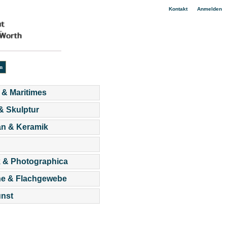
|
Kontakt
Anmelden
 & Maritimes
 & Skulptur
an & Keramik
 & Photographica
he & Flachgewebe
nst