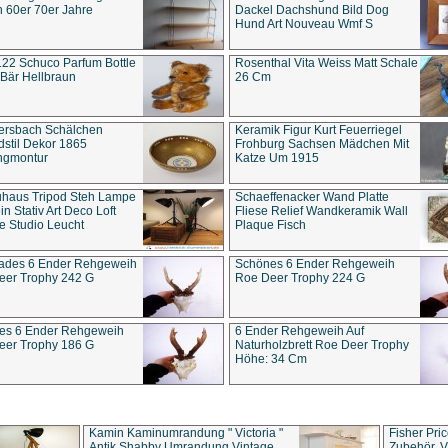
 60er 70er Jahre
Dackel Dachshund Bild Dog
Hund Art Nouveau Wmf S
22 Schuco Parfum Bottle
Rosenthal Vita Weiss Matt Schale
Bär Hellbraun
26 Cm
ersbach Schälchen
Keramik Figur Kurt Feuerriegel
stil Dekor 1865
Frohburg Sachsen Mädchen Mit
ngmontur
Katze Um 1915
uhaus Tripod Steh Lampe
Schaeffenacker Wand Platte
in Stativ Art Deco Loft
Fliese Relief Wandkeramik Wall
e Studio Leucht
Plaque Fisch
ades 6 Ender Rehgeweih
Schönes 6 Ender Rehgeweih
eer Trophy 242 G
Roe Deer Trophy 224 G
es 6 Ender Rehgeweih
6 Ender Rehgeweih Auf
eer Trophy 186 G
Naturholzbrett Roe Deer Trophy
Höhe: 34 Cm
Kamin Kaminumrandung " Victoria "
Fisher Pri
Antik Shabby Umrandung Vintage
Zubehör, V