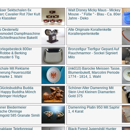
äser Sektschalen 6x
Walt Disney Micky Maus - Mickey
rc Cavalier Rot 70er Kult
Mouse - " Füße " - Blau - Ca. 80er
 Klassiker
Jahre - Deko
s Oesterwitz
Alte Originale Korallenkette
ebsmodell Dampfmaschine
Korallenperlenkette
Schleifmaschine Bakelit
rlegebesteck 800er
Bronzefigur Tierfigur Gepard Auf
 Robbe & Berking
Rauchmarmor - Sockel Signiert
uster 6 Tlg.
Milo
chale Mit Reklame
(mk010) Barocke Meissen Tasse,
herung Feuersozität
Blumenbukett, Marcolini Periode
marke 1. Wahl
1774 - 1814, 1. Wahl
 Glücksbuddha Budda
Schöner Alter Damenring Mit
t Happy Buddha Mönch
Stein Und Kleinen Diamanten
bringer Holzfigur
Gold 375
ner Biedermeier
Damenring Platin 950 Mit Saphir
ische Ohrringe
1, 4 Karat
gold 585 Granate Simili
nablage Telefonregal
Black Forest Jugendstil Hunter