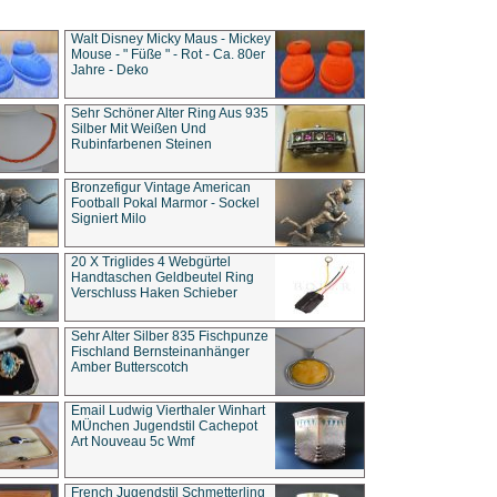
Walt Disney Micky Maus - Mickey
Mouse - " Füße " - Rot - Ca. 80er
Jahre - Deko
Sehr Schöner Alter Ring Aus 935
Silber Mit Weißen Und
Rubinfarbenen Steinen
Bronzefigur Vintage American
Football Pokal Marmor - Sockel
Signiert Milo
20 X Triglides 4 Webgürtel
Handtaschen Geldbeutel Ring
Verschluss Haken Schieber
Sehr Alter Silber 835 Fischpunze
Fischland Bernsteinanhänger
Amber Butterscotch
Email Ludwig Vierthaler Winhart
MÜnchen Jugendstil Cachepot
Art Nouveau 5c Wmf
French Jugendstil Schmetterling