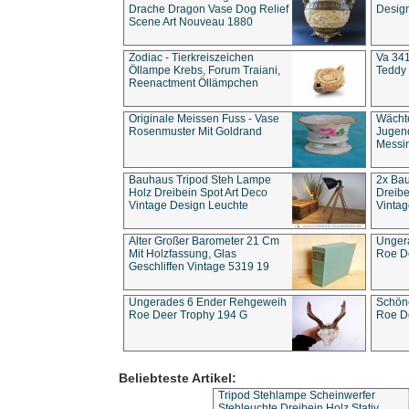
Drache Dragon Vase Dog Relief
Design
Scene Art Nouveau 1880
Zodiac - Tierkreiszeichen
Va 341
Öllampe Krebs, Forum Traiani,
Teddy 
Reenactment Öllämpchen
Originale Meissen Fuss - Vase
Wächt
Rosenmuster Mit Goldrand
Jugend
Messi
Bauhaus Tripod Steh Lampe
2x Ba
Holz Dreibein Spot Art Deco
Dreibe
Vintage Design Leuchte
Vintag
Alter Großer Barometer 21 Cm
Unger
Mit Holzfassung, Glas
Roe D
Geschliffen Vintage 5319 19
Ungerades 6 Ender Rehgeweih
Schön
Roe Deer Trophy 194 G
Roe D
Beliebteste Artikel:
Tripod Stehlampe Scheinwerfer
Stehleuchte Dreibein Holz Stativ