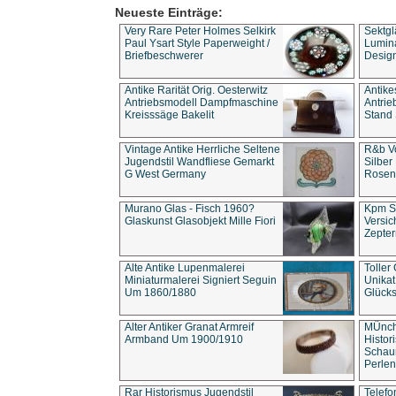
Neueste Einträge:
Very Rare Peter Holmes Selkirk
Sektgl
Paul Ysart Style Paperweight /
Lumina
Briefbeschwerer
Design
Antike Rarität Orig. Oesterwitz
Antike
Antriebsmodell Dampfmaschine
Antri
Kreisssäge Bakelit
Stand 
Vintage Antike Herrliche Seltene
R&b Vo
Jugendstil Wandfliese Gemarkt
Silber
G West Germany
Rosenm
Murano Glas - Fisch 1960?
Kpm S
Glaskunst Glasobjekt Mille Fiori
Versic
Zepter
Alte Antike Lupenmalerei
Toller
Miniaturmalerei Signiert Seguin
Unika
Um 1860/1880
Glücks
Alter Antiker Granat Armreif
MÜnch
Armband Um 1900/1910
Histor
Schaum
Perlen
Rar Historismus Jugendstil
Telefo