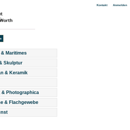
|
Kontakt
Anmelden
 & Maritimes
 & Skulptur
an & Keramik
 & Photographica
he & Flachgewebe
nst