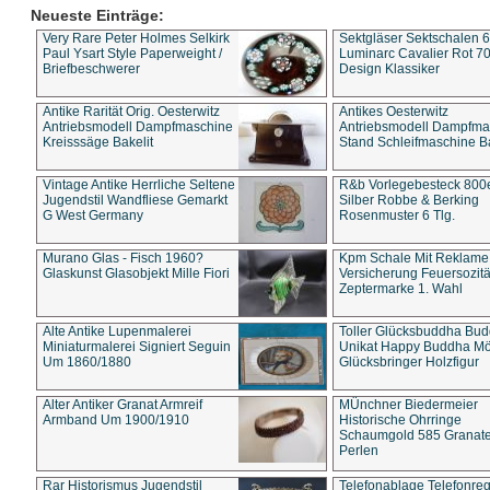
Neueste Einträge:
Very Rare Peter Holmes Selkirk
Sektgläser Sektschalen 
Paul Ysart Style Paperweight /
Luminarc Cavalier Rot 70
Briefbeschwerer
Design Klassiker
Antike Rarität Orig. Oesterwitz
Antikes Oesterwitz
Antriebsmodell Dampfmaschine
Antriebsmodell Dampfma
Kreisssäge Bakelit
Stand Schleifmaschine Ba
Vintage Antike Herrliche Seltene
R&b Vorlegebesteck 800
Jugendstil Wandfliese Gemarkt
Silber Robbe & Berking
G West Germany
Rosenmuster 6 Tlg.
Murano Glas - Fisch 1960?
Kpm Schale Mit Reklame
Glaskunst Glasobjekt Mille Fiori
Versicherung Feuersozitä
Zeptermarke 1. Wahl
Alte Antike Lupenmalerei
Toller Glücksbuddha Bu
Miniaturmalerei Signiert Seguin
Unikat Happy Buddha M
Um 1860/1880
Glücksbringer Holzfigur
Alter Antiker Granat Armreif
MÜnchner Biedermeier
Armband Um 1900/1910
Historische Ohrringe
Schaumgold 585 Granate 
Perlen
Rar Historismus Jugendstil
Telefonablage Telefonreg