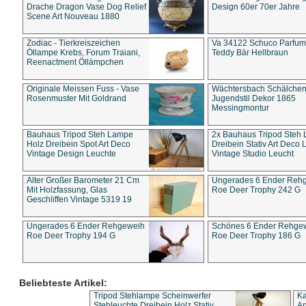
Drache Dragon Vase Dog Relief
Design 60er 70er Jahre
Scene Art Nouveau 1880
Zodiac - Tierkreiszeichen
Va 34122 Schuco Parfum 
Öllampe Krebs, Forum Traiani,
Teddy Bär Hellbraun
Reenactment Öllämpchen
Originale Meissen Fuss - Vase
Wächtersbach Schälche
Rosenmuster Mit Goldrand
Jugendstil Dekor 1865
Messingmontur
Bauhaus Tripod Steh Lampe
2x Bauhaus Tripod Steh
Holz Dreibein Spot Art Deco
Dreibein Stativ Art Deco L
Vintage Design Leuchte
Vintage Studio Leucht
Alter Großer Barometer 21 Cm
Ungerades 6 Ender Reh
Mit Holzfassung, Glas
Roe Deer Trophy 242 G
Geschliffen Vintage 5319 19
Ungerades 6 Ender Rehgeweih
Schönes 6 Ender Rehge
Roe Deer Trophy 194 G
Roe Deer Trophy 186 G
Beliebteste Artikel:
Tripod Stehlampe Scheinwerfer
Ka
Stehleuchte Dreibein Holz Stativ
An