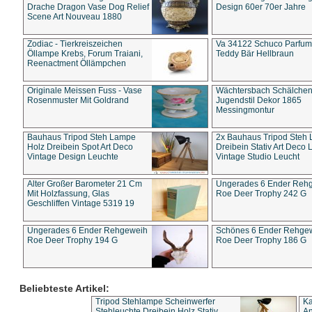
Drache Dragon Vase Dog Relief
Design 60er 70er Jahre
Scene Art Nouveau 1880
Zodiac - Tierkreiszeichen
Va 34122 Schuco Parfum 
Öllampe Krebs, Forum Traiani,
Teddy Bär Hellbraun
Reenactment Öllämpchen
Originale Meissen Fuss - Vase
Wächtersbach Schälche
Rosenmuster Mit Goldrand
Jugendstil Dekor 1865
Messingmontur
Bauhaus Tripod Steh Lampe
2x Bauhaus Tripod Steh
Holz Dreibein Spot Art Deco
Dreibein Stativ Art Deco L
Vintage Design Leuchte
Vintage Studio Leucht
Alter Großer Barometer 21 Cm
Ungerades 6 Ender Reh
Mit Holzfassung, Glas
Roe Deer Trophy 242 G
Geschliffen Vintage 5319 19
Ungerades 6 Ender Rehgeweih
Schönes 6 Ender Rehge
Roe Deer Trophy 194 G
Roe Deer Trophy 186 G
Beliebteste Artikel:
Tripod Stehlampe Scheinwerfer
Ka
Stehleuchte Dreibein Holz Stativ
An