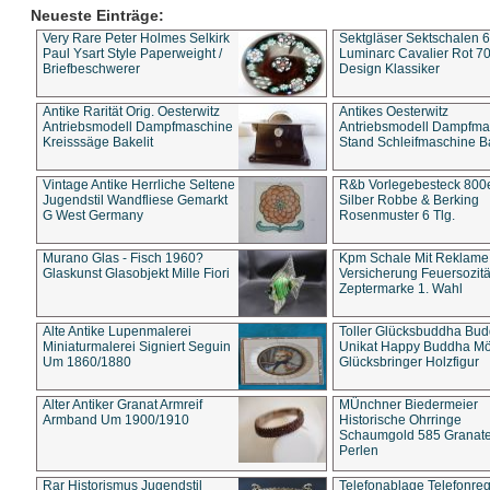
Neueste Einträge:
Very Rare Peter Holmes Selkirk
Sektgläser Sektschalen 
Paul Ysart Style Paperweight /
Luminarc Cavalier Rot 70
Briefbeschwerer
Design Klassiker
Antike Rarität Orig. Oesterwitz
Antikes Oesterwitz
Antriebsmodell Dampfmaschine
Antriebsmodell Dampfma
Kreisssäge Bakelit
Stand Schleifmaschine Ba
Vintage Antike Herrliche Seltene
R&b Vorlegebesteck 800
Jugendstil Wandfliese Gemarkt
Silber Robbe & Berking
G West Germany
Rosenmuster 6 Tlg.
Murano Glas - Fisch 1960?
Kpm Schale Mit Reklame
Glaskunst Glasobjekt Mille Fiori
Versicherung Feuersozitä
Zeptermarke 1. Wahl
Alte Antike Lupenmalerei
Toller Glücksbuddha Bu
Miniaturmalerei Signiert Seguin
Unikat Happy Buddha M
Um 1860/1880
Glücksbringer Holzfigur
Alter Antiker Granat Armreif
MÜnchner Biedermeier
Armband Um 1900/1910
Historische Ohrringe
Schaumgold 585 Granate 
Perlen
Rar Historismus Jugendstil
Telefonablage Telefonreg