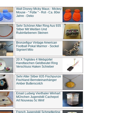
Walt Disney Micky Maus - Mickey
Mouse - " Füße " - Rot - Ca. 80er
Jahre - Deko
Sehr Schöner Alter Ring Aus 935
Silber Mit Weißen Und
Rubinfarbenen Steinen
Bronzefigur Vintage American
Football Pokal Marmor - Sockel
Signiert Milo
20 X Triglides 4 Webgürtel
Handtaschen Geldbeutel Ring
Verschluss Haken Schieber
Sehr Alter Silber 835 Fischpunze
Fischland Bernsteinanhänger
Amber Butterscotch
Email Ludwig Vierthaler Winhart
MÜnchen Jugendstil Cachepot
Art Nouveau 5c Wmf
French Jugendstil Schmetterling