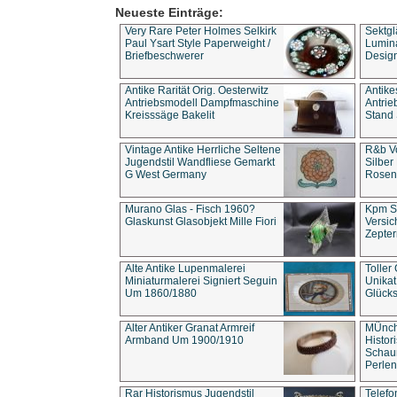
Neueste Einträge:
Very Rare Peter Holmes Selkirk
Sektgl
Paul Ysart Style Paperweight /
Lumina
Briefbeschwerer
Design
Antike Rarität Orig. Oesterwitz
Antike
Antriebsmodell Dampfmaschine
Antri
Kreisssäge Bakelit
Stand 
Vintage Antike Herrliche Seltene
R&b Vo
Jugendstil Wandfliese Gemarkt
Silber
G West Germany
Rosenm
Murano Glas - Fisch 1960?
Kpm S
Glaskunst Glasobjekt Mille Fiori
Versic
Zepter
Alte Antike Lupenmalerei
Toller
Miniaturmalerei Signiert Seguin
Unika
Um 1860/1880
Glücks
Alter Antiker Granat Armreif
MÜnch
Armband Um 1900/1910
Histor
Schaum
Perlen
Rar Historismus Jugendstil
Telefo