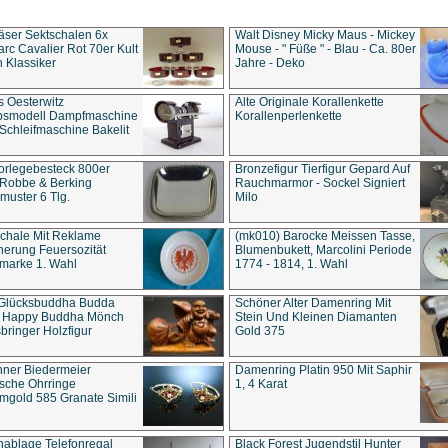
äser Sektschalen 6x
Walt Disney Micky Maus - Mickey
rc Cavalier Rot 70er Kult
Mouse - " Füße " - Blau - Ca. 80er
 Klassiker
Jahre - Deko
s Oesterwitz
Alte Originale Korallenkette
ebsmodell Dampfmaschine
Korallenperlenkette
Schleifmaschine Bakelit
rlegebesteck 800er
Bronzefigur Tierfigur Gepard Auf
 Robbe & Berking
Rauchmarmor - Sockel Signiert
uster 6 Tlg.
Milo
chale Mit Reklame
(mk010) Barocke Meissen Tasse,
herung Feuersozität
Blumenbukett, Marcolini Periode
marke 1. Wahl
1774 - 1814, 1. Wahl
 Glücksbuddha Budda
Schöner Alter Damenring Mit
t Happy Buddha Mönch
Stein Und Kleinen Diamanten
bringer Holzfigur
Gold 375
ner Biedermeier
Damenring Platin 950 Mit Saphir
ische Ohrringe
1, 4 Karat
gold 585 Granate Simili
nablage Telefonregal
Black Forest Jugendstil Hunter