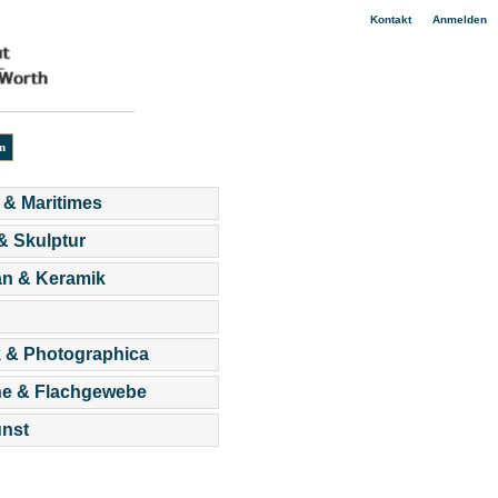
|
Kontakt
Anmelden
 & Maritimes
 & Skulptur
an & Keramik
 & Photographica
he & Flachgewebe
nst