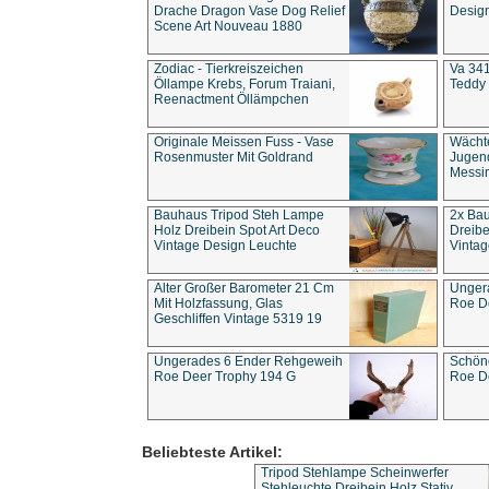
Drache Dragon Vase Dog Relief
Design
Scene Art Nouveau 1880
Zodiac - Tierkreiszeichen
Va 341
Öllampe Krebs, Forum Traiani,
Teddy 
Reenactment Öllämpchen
Originale Meissen Fuss - Vase
Wächt
Rosenmuster Mit Goldrand
Jugend
Messi
Bauhaus Tripod Steh Lampe
2x Ba
Holz Dreibein Spot Art Deco
Dreibe
Vintage Design Leuchte
Vintag
Alter Großer Barometer 21 Cm
Unger
Mit Holzfassung, Glas
Roe D
Geschliffen Vintage 5319 19
Ungerades 6 Ender Rehgeweih
Schön
Roe Deer Trophy 194 G
Roe D
Beliebteste Artikel:
Tripod Stehlampe Scheinwerfer
Stehleuchte Dreibein Holz Stativ