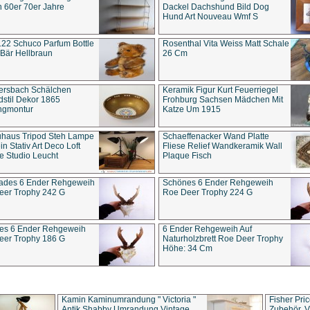
 60er 70er Jahre
Dackel Dachshund Bild Dog
Hund Art Nouveau Wmf S
22 Schuco Parfum Bottle
Rosenthal Vita Weiss Matt Schale
Bär Hellbraun
26 Cm
ersbach Schälchen
Keramik Figur Kurt Feuerriegel
stil Dekor 1865
Frohburg Sachsen Mädchen Mit
ngmontur
Katze Um 1915
uhaus Tripod Steh Lampe
Schaeffenacker Wand Platte
in Stativ Art Deco Loft
Fliese Relief Wandkeramik Wall
e Studio Leucht
Plaque Fisch
ades 6 Ender Rehgeweih
Schönes 6 Ender Rehgeweih
eer Trophy 242 G
Roe Deer Trophy 224 G
es 6 Ender Rehgeweih
6 Ender Rehgeweih Auf
eer Trophy 186 G
Naturholzbrett Roe Deer Trophy
Höhe: 34 Cm
Kamin Kaminumrandung " Victoria "
Fisher Pri
Antik Shabby Umrandung Vintage
Zubehör, V