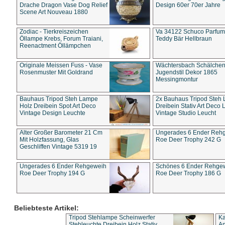
Drache Dragon Vase Dog Relief
Design 60er 70er Jahre
Scene Art Nouveau 1880
Zodiac - Tierkreiszeichen
Va 34122 Schuco Parfum 
Öllampe Krebs, Forum Traiani,
Teddy Bär Hellbraun
Reenactment Öllämpchen
Originale Meissen Fuss - Vase
Wächtersbach Schälche
Rosenmuster Mit Goldrand
Jugendstil Dekor 1865
Messingmontur
Bauhaus Tripod Steh Lampe
2x Bauhaus Tripod Steh
Holz Dreibein Spot Art Deco
Dreibein Stativ Art Deco L
Vintage Design Leuchte
Vintage Studio Leucht
Alter Großer Barometer 21 Cm
Ungerades 6 Ender Reh
Mit Holzfassung, Glas
Roe Deer Trophy 242 G
Geschliffen Vintage 5319 19
Ungerades 6 Ender Rehgeweih
Schönes 6 Ender Rehge
Roe Deer Trophy 194 G
Roe Deer Trophy 186 G
Beliebteste Artikel:
Tripod Stehlampe Scheinwerfer
Ka
Stehleuchte Dreibein Holz Stativ
An