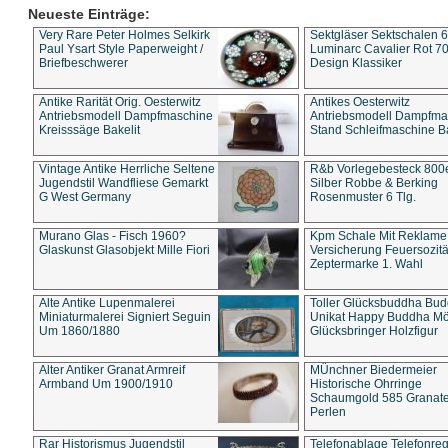
Neueste Einträge:
Very Rare Peter Holmes Selkirk
Sektgläser Sektschalen 
Paul Ysart Style Paperweight /
Luminarc Cavalier Rot 70
Briefbeschwerer
Design Klassiker
Antike Rarität Orig. Oesterwitz
Antikes Oesterwitz
Antriebsmodell Dampfmaschine
Antriebsmodell Dampfma
Kreisssäge Bakelit
Stand Schleifmaschine Ba
Vintage Antike Herrliche Seltene
R&b Vorlegebesteck 800
Jugendstil Wandfliese Gemarkt
Silber Robbe & Berking
G West Germany
Rosenmuster 6 Tlg.
Murano Glas - Fisch 1960?
Kpm Schale Mit Reklame
Glaskunst Glasobjekt Mille Fiori
Versicherung Feuersozitä
Zeptermarke 1. Wahl
Alte Antike Lupenmalerei
Toller Glücksbuddha Bu
Miniaturmalerei Signiert Seguin
Unikat Happy Buddha M
Um 1860/1880
Glücksbringer Holzfigur
Alter Antiker Granat Armreif
MÜnchner Biedermeier
Armband Um 1900/1910
Historische Ohrringe
Schaumgold 585 Granate 
Perlen
Rar Historismus Jugendstil
Telefonablage Telefonreg