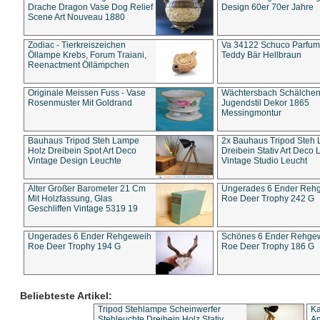
Drache Dragon Vase Dog Relief
Design 60er 70er Jahre
Scene Art Nouveau 1880
Zodiac - Tierkreiszeichen
Va 34122 Schuco Parfum 
Öllampe Krebs, Forum Traiani,
Teddy Bär Hellbraun
Reenactment Öllämpchen
Originale Meissen Fuss - Vase
Wächtersbach Schälche
Rosenmuster Mit Goldrand
Jugendstil Dekor 1865
Messingmontur
Bauhaus Tripod Steh Lampe
2x Bauhaus Tripod Steh
Holz Dreibein Spot Art Deco
Dreibein Stativ Art Deco L
Vintage Design Leuchte
Vintage Studio Leucht
Alter Großer Barometer 21 Cm
Ungerades 6 Ender Reh
Mit Holzfassung, Glas
Roe Deer Trophy 242 G
Geschliffen Vintage 5319 19
Ungerades 6 Ender Rehgeweih
Schönes 6 Ender Rehge
Roe Deer Trophy 194 G
Roe Deer Trophy 186 G
Beliebteste Artikel:
Tripod Stehlampe Scheinwerfer
Ka
Stehleuchte Dreibein Holz Stativ
An