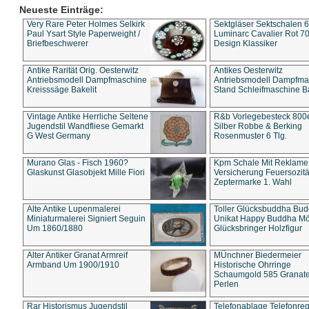
Neueste Einträge:
Very Rare Peter Holmes Selkirk
Sektgläser Sektschalen 
Paul Ysart Style Paperweight /
Luminarc Cavalier Rot 70
Briefbeschwerer
Design Klassiker
Antike Rarität Orig. Oesterwitz
Antikes Oesterwitz
Antriebsmodell Dampfmaschine
Antriebsmodell Dampfma
Kreisssäge Bakelit
Stand Schleifmaschine Ba
Vintage Antike Herrliche Seltene
R&b Vorlegebesteck 800
Jugendstil Wandfliese Gemarkt
Silber Robbe & Berking
G West Germany
Rosenmuster 6 Tlg.
Murano Glas - Fisch 1960?
Kpm Schale Mit Reklame
Glaskunst Glasobjekt Mille Fiori
Versicherung Feuersozitä
Zeptermarke 1. Wahl
Alte Antike Lupenmalerei
Toller Glücksbuddha Bu
Miniaturmalerei Signiert Seguin
Unikat Happy Buddha M
Um 1860/1880
Glücksbringer Holzfigur
Alter Antiker Granat Armreif
MÜnchner Biedermeier
Armband Um 1900/1910
Historische Ohrringe
Schaumgold 585 Granate 
Perlen
Rar Historismus Jugendstil
Telefonablage Telefonreg