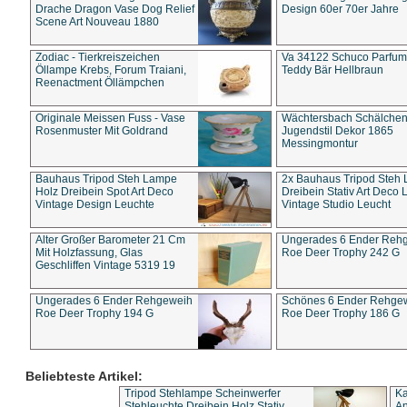
Drache Dragon Vase Dog Relief
Design 60er 70er Jahre
Scene Art Nouveau 1880
Zodiac - Tierkreiszeichen
Va 34122 Schuco Parfum 
Öllampe Krebs, Forum Traiani,
Teddy Bär Hellbraun
Reenactment Öllämpchen
Originale Meissen Fuss - Vase
Wächtersbach Schälche
Rosenmuster Mit Goldrand
Jugendstil Dekor 1865
Messingmontur
Bauhaus Tripod Steh Lampe
2x Bauhaus Tripod Steh
Holz Dreibein Spot Art Deco
Dreibein Stativ Art Deco L
Vintage Design Leuchte
Vintage Studio Leucht
Alter Großer Barometer 21 Cm
Ungerades 6 Ender Reh
Mit Holzfassung, Glas
Roe Deer Trophy 242 G
Geschliffen Vintage 5319 19
Ungerades 6 Ender Rehgeweih
Schönes 6 Ender Rehge
Roe Deer Trophy 194 G
Roe Deer Trophy 186 G
Beliebteste Artikel:
Tripod Stehlampe Scheinwerfer
Ka
Stehleuchte Dreibein Holz Stativ
An