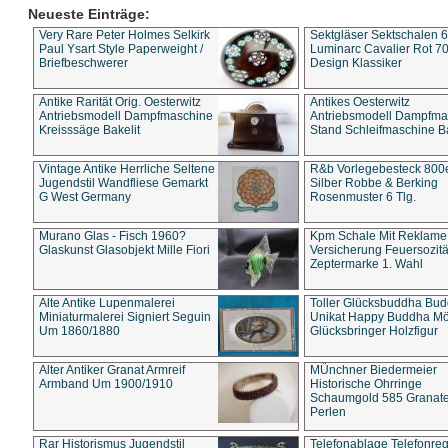
Neueste Einträge:
Very Rare Peter Holmes Selkirk
Sektgläser Sektschalen 
Paul Ysart Style Paperweight /
Luminarc Cavalier Rot 70
Briefbeschwerer
Design Klassiker
Antike Rarität Orig. Oesterwitz
Antikes Oesterwitz
Antriebsmodell Dampfmaschine
Antriebsmodell Dampfma
Kreisssäge Bakelit
Stand Schleifmaschine Ba
Vintage Antike Herrliche Seltene
R&b Vorlegebesteck 800
Jugendstil Wandfliese Gemarkt
Silber Robbe & Berking
G West Germany
Rosenmuster 6 Tlg.
Murano Glas - Fisch 1960?
Kpm Schale Mit Reklame
Glaskunst Glasobjekt Mille Fiori
Versicherung Feuersozitä
Zeptermarke 1. Wahl
Alte Antike Lupenmalerei
Toller Glücksbuddha Bu
Miniaturmalerei Signiert Seguin
Unikat Happy Buddha M
Um 1860/1880
Glücksbringer Holzfigur
Alter Antiker Granat Armreif
MÜnchner Biedermeier
Armband Um 1900/1910
Historische Ohrringe
Schaumgold 585 Granate 
Perlen
Rar Historismus Jugendstil
Telefonablage Telefonreg