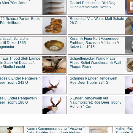
 60er 70er Jahre
Dackel Dachshund Bild Dog
Hund Art Nouveau Wmf S
22 Schuco Parfum Bottle
Rosenthal Vita Weiss Matt Schale
Bär Hellbraun
26 Cm
ersbach Schälchen
Keramik Figur Kurt Feuerriegel
stil Dekor 1865
Frohburg Sachsen Mädchen Mit
ngmontur
Katze Um 1915
uhaus Tripod Steh Lampe
Schaeffenacker Wand Platte
in Stativ Art Deco Loft
Fliese Relief Wandkeramik Wall
e Studio Leucht
Plaque Fisch
ades 6 Ender Rehgeweih
Schönes 6 Ender Rehgeweih
eer Trophy 242 G
Roe Deer Trophy 224 G
es 6 Ender Rehgeweih
6 Ender Rehgeweih Auf
eer Trophy 186 G
Naturholzbrett Roe Deer Trophy
Höhe: 34 Cm
Kamin Kaminumrandung " Victoria "
Fisher Pri
Antik Shabby Umrandung Vintage
Zubehör, V