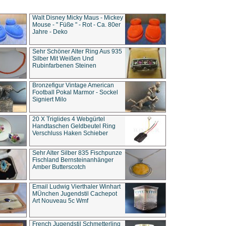
Walt Disney Micky Maus - Mickey
Mouse - " Füße " - Rot - Ca. 80er
Jahre - Deko
Sehr Schöner Alter Ring Aus 935
Silber Mit Weißen Und
Rubinfarbenen Steinen
Bronzefigur Vintage American
Football Pokal Marmor - Sockel
Signiert Milo
20 X Triglides 4 Webgürtel
Handtaschen Geldbeutel Ring
Verschluss Haken Schieber
Sehr Alter Silber 835 Fischpunze
Fischland Bernsteinanhänger
Amber Butterscotch
Email Ludwig Vierthaler Winhart
MÜnchen Jugendstil Cachepot
Art Nouveau 5c Wmf
French Jugendstil Schmetterling