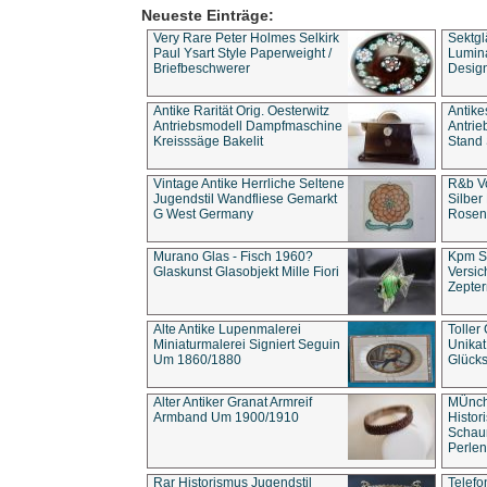
Neueste Einträge:
Very Rare Peter Holmes Selkirk
Sektgl
Paul Ysart Style Paperweight /
Lumina
Briefbeschwerer
Design
Antike Rarität Orig. Oesterwitz
Antike
Antriebsmodell Dampfmaschine
Antri
Kreisssäge Bakelit
Stand 
Vintage Antike Herrliche Seltene
R&b Vo
Jugendstil Wandfliese Gemarkt
Silber
G West Germany
Rosenm
Murano Glas - Fisch 1960?
Kpm S
Glaskunst Glasobjekt Mille Fiori
Versic
Zepter
Alte Antike Lupenmalerei
Toller
Miniaturmalerei Signiert Seguin
Unika
Um 1860/1880
Glücks
Alter Antiker Granat Armreif
MÜnch
Armband Um 1900/1910
Histor
Schaum
Perlen
Rar Historismus Jugendstil
Telefo