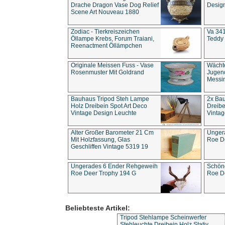
Drache Dragon Vase Dog Relief
Design
Scene Art Nouveau 1880
Zodiac - Tierkreiszeichen
Va 341
Öllampe Krebs, Forum Traiani,
Teddy 
Reenactment Öllämpchen
Originale Meissen Fuss - Vase
Wächt
Rosenmuster Mit Goldrand
Jugend
Messi
Bauhaus Tripod Steh Lampe
2x Ba
Holz Dreibein Spot Art Deco
Dreibe
Vintage Design Leuchte
Vintag
Alter Großer Barometer 21 Cm
Unger
Mit Holzfassung, Glas
Roe D
Geschliffen Vintage 5319 19
Ungerades 6 Ender Rehgeweih
Schön
Roe Deer Trophy 194 G
Roe D
Beliebteste Artikel:
Tripod Stehlampe Scheinwerfer
Stehleuchte Dreibein Holz Stativ