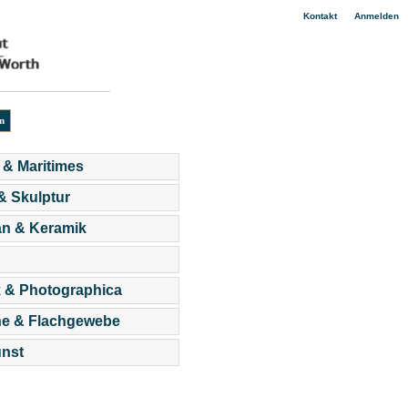
|
Kontakt
Anmelden
 & Maritimes
 & Skulptur
an & Keramik
 & Photographica
he & Flachgewebe
nst