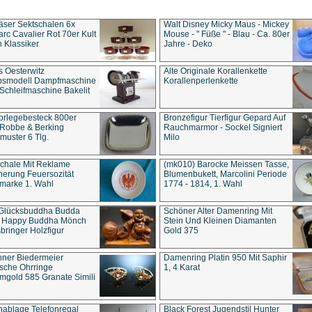
äser Sektschalen 6x
Walt Disney Micky Maus - Mickey
rc Cavalier Rot 70er Kult
Mouse - " Füße " - Blau - Ca. 80er
 Klassiker
Jahre - Deko
s Oesterwitz
Alte Originale Korallenkette
ebsmodell Dampfmaschine
Korallenperlenkette
Schleifmaschine Bakelit
rlegebesteck 800er
Bronzefigur Tierfigur Gepard Auf
 Robbe & Berking
Rauchmarmor - Sockel Signiert
uster 6 Tlg.
Milo
chale Mit Reklame
(mk010) Barocke Meissen Tasse,
herung Feuersozität
Blumenbukett, Marcolini Periode
marke 1. Wahl
1774 - 1814, 1. Wahl
 Glücksbuddha Budda
Schöner Alter Damenring Mit
t Happy Buddha Mönch
Stein Und Kleinen Diamanten
bringer Holzfigur
Gold 375
ner Biedermeier
Damenring Platin 950 Mit Saphir
ische Ohrringe
1, 4 Karat
gold 585 Granate Simili
nablage Telefonregal
Black Forest Jugendstil Hunter