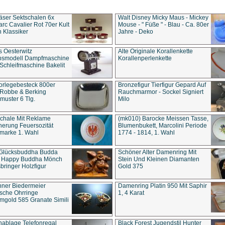
äser Sektschalen 6x
Walt Disney Micky Maus - Mickey
rc Cavalier Rot 70er Kult
Mouse - " Füße " - Blau - Ca. 80er
 Klassiker
Jahre - Deko
s Oesterwitz
Alte Originale Korallenkette
ebsmodell Dampfmaschine
Korallenperlenkette
Schleifmaschine Bakelit
rlegebesteck 800er
Bronzefigur Tierfigur Gepard Auf
 Robbe & Berking
Rauchmarmor - Sockel Signiert
uster 6 Tlg.
Milo
chale Mit Reklame
(mk010) Barocke Meissen Tasse,
herung Feuersozität
Blumenbukett, Marcolini Periode
marke 1. Wahl
1774 - 1814, 1. Wahl
 Glücksbuddha Budda
Schöner Alter Damenring Mit
t Happy Buddha Mönch
Stein Und Kleinen Diamanten
bringer Holzfigur
Gold 375
ner Biedermeier
Damenring Platin 950 Mit Saphir
ische Ohrringe
1, 4 Karat
gold 585 Granate Simili
nablage Telefonregal
Black Forest Jugendstil Hunter