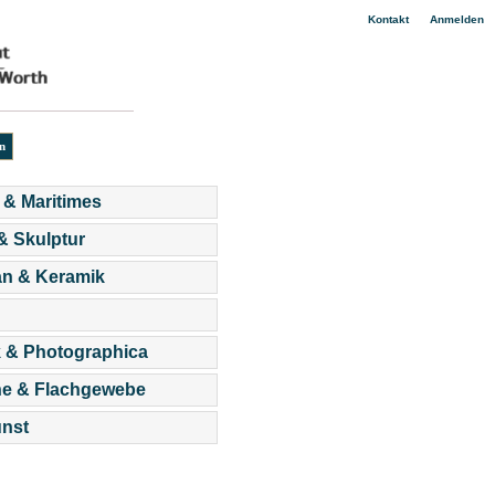
|
Kontakt
Anmelden
 & Maritimes
 & Skulptur
an & Keramik
 & Photographica
he & Flachgewebe
nst