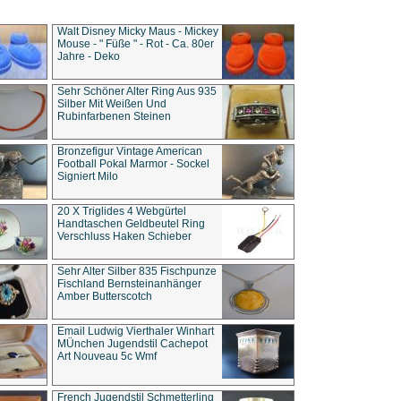
Walt Disney Micky Maus - Mickey
Mouse - " Füße " - Rot - Ca. 80er
Jahre - Deko
Sehr Schöner Alter Ring Aus 935
Silber Mit Weißen Und
Rubinfarbenen Steinen
Bronzefigur Vintage American
Football Pokal Marmor - Sockel
Signiert Milo
20 X Triglides 4 Webgürtel
Handtaschen Geldbeutel Ring
Verschluss Haken Schieber
Sehr Alter Silber 835 Fischpunze
Fischland Bernsteinanhänger
Amber Butterscotch
Email Ludwig Vierthaler Winhart
MÜnchen Jugendstil Cachepot
Art Nouveau 5c Wmf
French Jugendstil Schmetterling