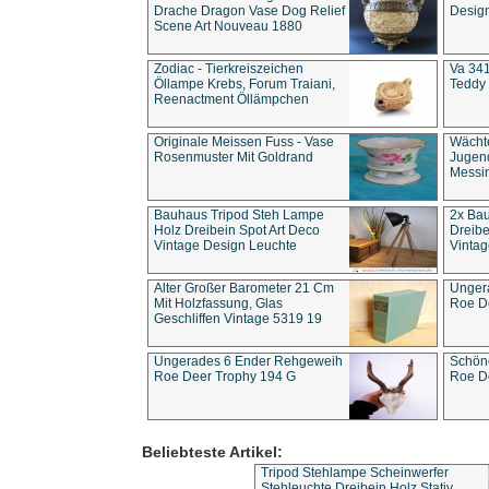
Drache Dragon Vase Dog Relief
Design
Scene Art Nouveau 1880
Zodiac - Tierkreiszeichen
Va 341
Öllampe Krebs, Forum Traiani,
Teddy 
Reenactment Öllämpchen
Originale Meissen Fuss - Vase
Wächt
Rosenmuster Mit Goldrand
Jugend
Messi
Bauhaus Tripod Steh Lampe
2x Ba
Holz Dreibein Spot Art Deco
Dreibe
Vintage Design Leuchte
Vintag
Alter Großer Barometer 21 Cm
Unger
Mit Holzfassung, Glas
Roe D
Geschliffen Vintage 5319 19
Ungerades 6 Ender Rehgeweih
Schön
Roe Deer Trophy 194 G
Roe D
Beliebteste Artikel:
Tripod Stehlampe Scheinwerfer
Stehleuchte Dreibein Holz Stativ