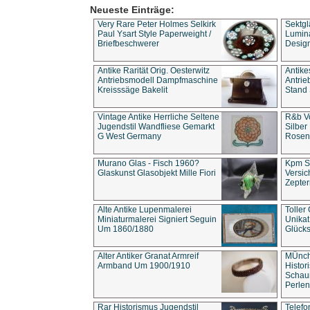
Neueste Einträge:
Very Rare Peter Holmes Selkirk
Sektgl
Paul Ysart Style Paperweight /
Lumina
Briefbeschwerer
Design
Antike Rarität Orig. Oesterwitz
Antike
Antriebsmodell Dampfmaschine
Antri
Kreisssäge Bakelit
Stand 
Vintage Antike Herrliche Seltene
R&b Vo
Jugendstil Wandfliese Gemarkt
Silber
G West Germany
Rosenm
Murano Glas - Fisch 1960?
Kpm S
Glaskunst Glasobjekt Mille Fiori
Versic
Zepter
Alte Antike Lupenmalerei
Toller
Miniaturmalerei Signiert Seguin
Unika
Um 1860/1880
Glücks
Alter Antiker Granat Armreif
MÜnch
Armband Um 1900/1910
Histor
Schaum
Perlen
Rar Historismus Jugendstil
Telefo