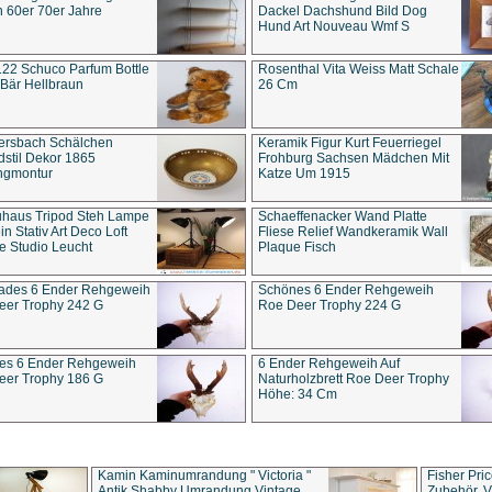
 60er 70er Jahre
Dackel Dachshund Bild Dog
Hund Art Nouveau Wmf S
22 Schuco Parfum Bottle
Rosenthal Vita Weiss Matt Schale
Bär Hellbraun
26 Cm
ersbach Schälchen
Keramik Figur Kurt Feuerriegel
stil Dekor 1865
Frohburg Sachsen Mädchen Mit
ngmontur
Katze Um 1915
uhaus Tripod Steh Lampe
Schaeffenacker Wand Platte
in Stativ Art Deco Loft
Fliese Relief Wandkeramik Wall
e Studio Leucht
Plaque Fisch
ades 6 Ender Rehgeweih
Schönes 6 Ender Rehgeweih
eer Trophy 242 G
Roe Deer Trophy 224 G
es 6 Ender Rehgeweih
6 Ender Rehgeweih Auf
eer Trophy 186 G
Naturholzbrett Roe Deer Trophy
Höhe: 34 Cm
Kamin Kaminumrandung " Victoria "
Fisher Pri
Antik Shabby Umrandung Vintage
Zubehör, V