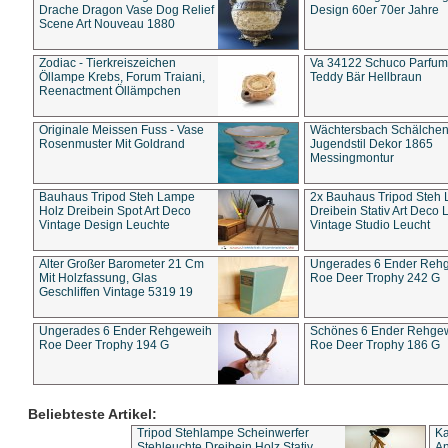
Drache Dragon Vase Dog Relief
Design 60er 70er Jahre
Scene Art Nouveau 1880
Zodiac - Tierkreiszeichen
Va 34122 Schuco Parfum 
Öllampe Krebs, Forum Traiani,
Teddy Bär Hellbraun
Reenactment Öllämpchen
Originale Meissen Fuss - Vase
Wächtersbach Schälche
Rosenmuster Mit Goldrand
Jugendstil Dekor 1865
Messingmontur
Bauhaus Tripod Steh Lampe
2x Bauhaus Tripod Steh
Holz Dreibein Spot Art Deco
Dreibein Stativ Art Deco L
Vintage Design Leuchte
Vintage Studio Leucht
Alter Großer Barometer 21 Cm
Ungerades 6 Ender Reh
Mit Holzfassung, Glas
Roe Deer Trophy 242 G
Geschliffen Vintage 5319 19
Ungerades 6 Ender Rehgeweih
Schönes 6 Ender Rehge
Roe Deer Trophy 194 G
Roe Deer Trophy 186 G
Beliebteste Artikel:
Tripod Stehlampe Scheinwerfer
Ka
Stehleuchte Dreibein Holz Stativ
An