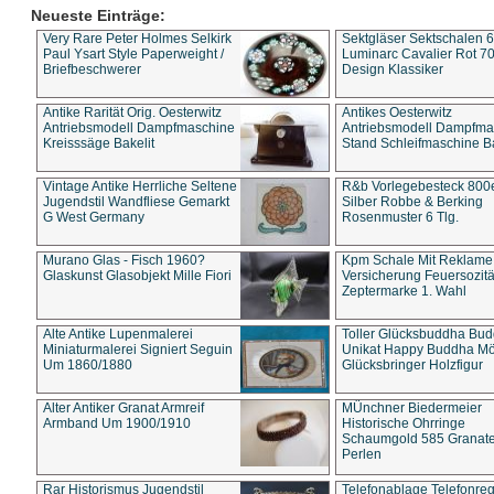
Neueste Einträge:
Very Rare Peter Holmes Selkirk
Sektgläser Sektschalen 
Paul Ysart Style Paperweight /
Luminarc Cavalier Rot 70
Briefbeschwerer
Design Klassiker
Antike Rarität Orig. Oesterwitz
Antikes Oesterwitz
Antriebsmodell Dampfmaschine
Antriebsmodell Dampfma
Kreisssäge Bakelit
Stand Schleifmaschine Ba
Vintage Antike Herrliche Seltene
R&b Vorlegebesteck 800
Jugendstil Wandfliese Gemarkt
Silber Robbe & Berking
G West Germany
Rosenmuster 6 Tlg.
Murano Glas - Fisch 1960?
Kpm Schale Mit Reklame
Glaskunst Glasobjekt Mille Fiori
Versicherung Feuersozitä
Zeptermarke 1. Wahl
Alte Antike Lupenmalerei
Toller Glücksbuddha Bu
Miniaturmalerei Signiert Seguin
Unikat Happy Buddha M
Um 1860/1880
Glücksbringer Holzfigur
Alter Antiker Granat Armreif
MÜnchner Biedermeier
Armband Um 1900/1910
Historische Ohrringe
Schaumgold 585 Granate 
Perlen
Rar Historismus Jugendstil
Telefonablage Telefonreg