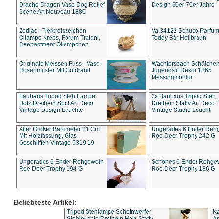
Drache Dragon Vase Dog Relief
Design 60er 70er Jahre
Scene Art Nouveau 1880
Zodiac - Tierkreiszeichen
Va 34122 Schuco Parfum 
Öllampe Krebs, Forum Traiani,
Teddy Bär Hellbraun
Reenactment Öllämpchen
Originale Meissen Fuss - Vase
Wächtersbach Schälche
Rosenmuster Mit Goldrand
Jugendstil Dekor 1865
Messingmontur
Bauhaus Tripod Steh Lampe
2x Bauhaus Tripod Steh
Holz Dreibein Spot Art Deco
Dreibein Stativ Art Deco L
Vintage Design Leuchte
Vintage Studio Leucht
Alter Großer Barometer 21 Cm
Ungerades 6 Ender Reh
Mit Holzfassung, Glas
Roe Deer Trophy 242 G
Geschliffen Vintage 5319 19
Ungerades 6 Ender Rehgeweih
Schönes 6 Ender Rehge
Roe Deer Trophy 194 G
Roe Deer Trophy 186 G
Beliebteste Artikel:
Tripod Stehlampe Scheinwerfer
Ka
Stehleuchte Dreibein Holz Stativ
An