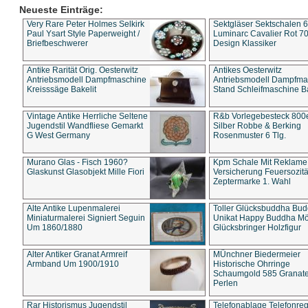
Neueste Einträge:
Very Rare Peter Holmes Selkirk
Sektgläser Sektschalen 
Paul Ysart Style Paperweight /
Luminarc Cavalier Rot 70
Briefbeschwerer
Design Klassiker
Antike Rarität Orig. Oesterwitz
Antikes Oesterwitz
Antriebsmodell Dampfmaschine
Antriebsmodell Dampfma
Kreisssäge Bakelit
Stand Schleifmaschine Ba
Vintage Antike Herrliche Seltene
R&b Vorlegebesteck 800
Jugendstil Wandfliese Gemarkt
Silber Robbe & Berking
G West Germany
Rosenmuster 6 Tlg.
Murano Glas - Fisch 1960?
Kpm Schale Mit Reklame
Glaskunst Glasobjekt Mille Fiori
Versicherung Feuersozitä
Zeptermarke 1. Wahl
Alte Antike Lupenmalerei
Toller Glücksbuddha Bu
Miniaturmalerei Signiert Seguin
Unikat Happy Buddha M
Um 1860/1880
Glücksbringer Holzfigur
Alter Antiker Granat Armreif
MÜnchner Biedermeier
Armband Um 1900/1910
Historische Ohrringe
Schaumgold 585 Granate 
Perlen
Rar Historismus Jugendstil
Telefonablage Telefonreg