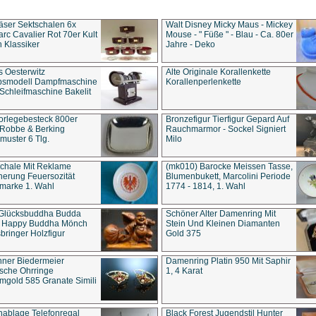
äser Sektschalen 6x
Walt Disney Micky Maus - Mickey
rc Cavalier Rot 70er Kult
Mouse - " Füße " - Blau - Ca. 80er
 Klassiker
Jahre - Deko
s Oesterwitz
Alte Originale Korallenkette
ebsmodell Dampfmaschine
Korallenperlenkette
Schleifmaschine Bakelit
rlegebesteck 800er
Bronzefigur Tierfigur Gepard Auf
 Robbe & Berking
Rauchmarmor - Sockel Signiert
uster 6 Tlg.
Milo
chale Mit Reklame
(mk010) Barocke Meissen Tasse,
herung Feuersozität
Blumenbukett, Marcolini Periode
marke 1. Wahl
1774 - 1814, 1. Wahl
 Glücksbuddha Budda
Schöner Alter Damenring Mit
t Happy Buddha Mönch
Stein Und Kleinen Diamanten
bringer Holzfigur
Gold 375
ner Biedermeier
Damenring Platin 950 Mit Saphir
ische Ohrringe
1, 4 Karat
gold 585 Granate Simili
nablage Telefonregal
Black Forest Jugendstil Hunter