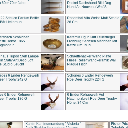
 60er 70er Jahre
Dackel Dachshund Bild Dog
Hund Art Nouveau Wmf S
22 Schuco Parfum Bottle
Rosenthal Vita Weiss Matt Schale
Bär Hellbraun
26 Cm
ersbach Schälchen
Keramik Figur Kurt Feuerriegel
stil Dekor 1865
Frohburg Sachsen Mädchen Mit
ngmontur
Katze Um 1915
uhaus Tripod Steh Lampe
Schaeffenacker Wand Platte
in Stativ Art Deco Loft
Fliese Relief Wandkeramik Wall
e Studio Leucht
Plaque Fisch
ades 6 Ender Rehgeweih
Schönes 6 Ender Rehgeweih
eer Trophy 242 G
Roe Deer Trophy 224 G
es 6 Ender Rehgeweih
6 Ender Rehgeweih Auf
eer Trophy 186 G
Naturholzbrett Roe Deer Trophy
Höhe: 34 Cm
Kamin Kaminumrandung " Victoria "
Fisher Pri
Antik Shabby Umrandung Vintage
Zubehör, V