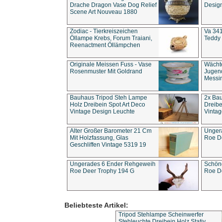
Drache Dragon Vase Dog Relief
Design
Scene Art Nouveau 1880
Zodiac - Tierkreiszeichen
Va 341
Öllampe Krebs, Forum Traiani,
Teddy 
Reenactment Öllämpchen
Originale Meissen Fuss - Vase
Wächt
Rosenmuster Mit Goldrand
Jugend
Messi
Bauhaus Tripod Steh Lampe
2x Ba
Holz Dreibein Spot Art Deco
Dreibe
Vintage Design Leuchte
Vintag
Alter Großer Barometer 21 Cm
Unger
Mit Holzfassung, Glas
Roe D
Geschliffen Vintage 5319 19
Ungerades 6 Ender Rehgeweih
Schön
Roe Deer Trophy 194 G
Roe D
Beliebteste Artikel:
Tripod Stehlampe Scheinwerfer
Stehleuchte Dreibein Holz Stativ