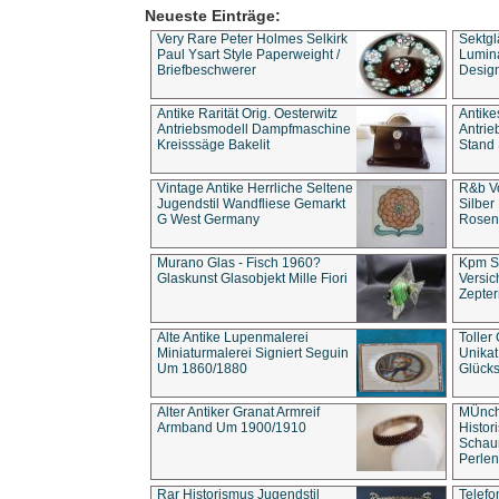
Neueste Einträge:
Very Rare Peter Holmes Selkirk
Sektgl
Paul Ysart Style Paperweight /
Lumina
Briefbeschwerer
Design
Antike Rarität Orig. Oesterwitz
Antike
Antriebsmodell Dampfmaschine
Antri
Kreisssäge Bakelit
Stand 
Vintage Antike Herrliche Seltene
R&b Vo
Jugendstil Wandfliese Gemarkt
Silber
G West Germany
Rosenm
Murano Glas - Fisch 1960?
Kpm S
Glaskunst Glasobjekt Mille Fiori
Versic
Zepter
Alte Antike Lupenmalerei
Toller
Miniaturmalerei Signiert Seguin
Unika
Um 1860/1880
Glücks
Alter Antiker Granat Armreif
MÜnch
Armband Um 1900/1910
Histor
Schaum
Perlen
Rar Historismus Jugendstil
Telefo