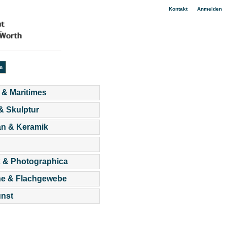
|
Kontakt
Anmelden
 & Maritimes
 & Skulptur
an & Keramik
 & Photographica
he & Flachgewebe
nst