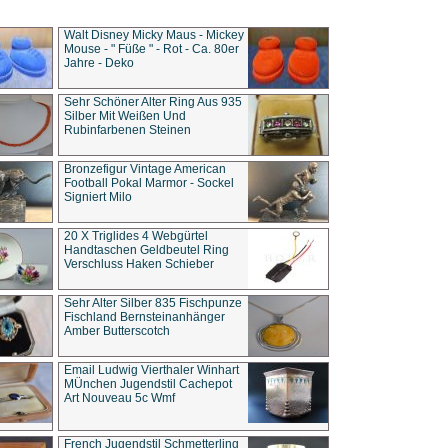
Walt Disney Micky Maus - Mickey
Mouse - " Füße " - Rot - Ca. 80er
Jahre - Deko
Sehr Schöner Alter Ring Aus 935
Silber Mit Weißen Und
Rubinfarbenen Steinen
Bronzefigur Vintage American
Football Pokal Marmor - Sockel
Signiert Milo
20 X Triglides 4 Webgürtel
Handtaschen Geldbeutel Ring
Verschluss Haken Schieber
Sehr Alter Silber 835 Fischpunze
Fischland Bernsteinanhänger
Amber Butterscotch
Email Ludwig Vierthaler Winhart
MÜnchen Jugendstil Cachepot
Art Nouveau 5c Wmf
French Jugendstil Schmetterling