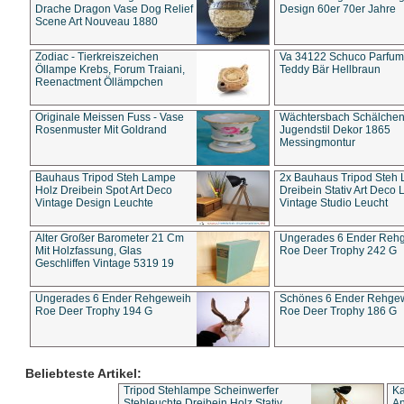
Drache Dragon Vase Dog Relief
Design 60er 70er Jahre
Scene Art Nouveau 1880
Zodiac - Tierkreiszeichen
Va 34122 Schuco Parfum 
Öllampe Krebs, Forum Traiani,
Teddy Bär Hellbraun
Reenactment Öllämpchen
Originale Meissen Fuss - Vase
Wächtersbach Schälche
Rosenmuster Mit Goldrand
Jugendstil Dekor 1865
Messingmontur
Bauhaus Tripod Steh Lampe
2x Bauhaus Tripod Steh
Holz Dreibein Spot Art Deco
Dreibein Stativ Art Deco L
Vintage Design Leuchte
Vintage Studio Leucht
Alter Großer Barometer 21 Cm
Ungerades 6 Ender Reh
Mit Holzfassung, Glas
Roe Deer Trophy 242 G
Geschliffen Vintage 5319 19
Ungerades 6 Ender Rehgeweih
Schönes 6 Ender Rehge
Roe Deer Trophy 194 G
Roe Deer Trophy 186 G
Beliebteste Artikel:
Tripod Stehlampe Scheinwerfer
Ka
Stehleuchte Dreibein Holz Stativ
An