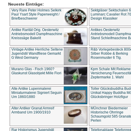
Neueste Einträge:
Very Rare Peter Holmes Selkirk
Sektgläser Sektschalen 
Paul Ysart Style Paperweight /
Luminarc Cavalier Rot 70
Briefbeschwerer
Design Klassiker
Antike Rarität Orig. Oesterwitz
Antikes Oesterwitz
Antriebsmodell Dampfmaschine
Antriebsmodell Dampfma
Kreisssäge Bakelit
Stand Schleifmaschine Ba
Vintage Antike Herrliche Seltene
R&b Vorlegebesteck 800
Jugendstil Wandfliese Gemarkt
Silber Robbe & Berking
G West Germany
Rosenmuster 6 Tlg.
Murano Glas - Fisch 1960?
Kpm Schale Mit Reklame
Glaskunst Glasobjekt Mille Fiori
Versicherung Feuersozitä
Zeptermarke 1. Wahl
Alte Antike Lupenmalerei
Toller Glücksbuddha Bu
Miniaturmalerei Signiert Seguin
Unikat Happy Buddha M
Um 1860/1880
Glücksbringer Holzfigur
Alter Antiker Granat Armreif
MÜnchner Biedermeier
Armband Um 1900/1910
Historische Ohrringe
Schaumgold 585 Granate 
Perlen
Rar Historismus Jugendstil
Telefonablage Telefonreg