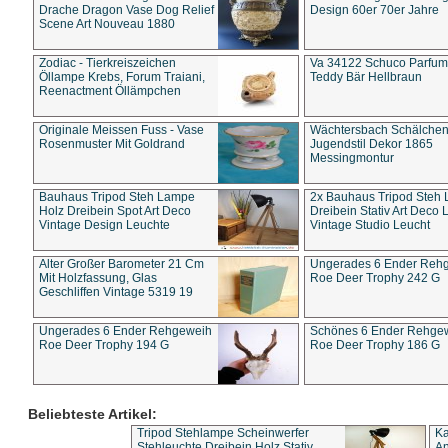
Drache Dragon Vase Dog Relief
Design 60er 70er Jahre
Scene Art Nouveau 1880
Zodiac - Tierkreiszeichen
Va 34122 Schuco Parfum 
Öllampe Krebs, Forum Traiani,
Teddy Bär Hellbraun
Reenactment Öllämpchen
Originale Meissen Fuss - Vase
Wächtersbach Schälche
Rosenmuster Mit Goldrand
Jugendstil Dekor 1865
Messingmontur
Bauhaus Tripod Steh Lampe
2x Bauhaus Tripod Steh
Holz Dreibein Spot Art Deco
Dreibein Stativ Art Deco L
Vintage Design Leuchte
Vintage Studio Leucht
Alter Großer Barometer 21 Cm
Ungerades 6 Ender Reh
Mit Holzfassung, Glas
Roe Deer Trophy 242 G
Geschliffen Vintage 5319 19
Ungerades 6 Ender Rehgeweih
Schönes 6 Ender Rehge
Roe Deer Trophy 194 G
Roe Deer Trophy 186 G
Beliebteste Artikel:
Tripod Stehlampe Scheinwerfer
Ka
Stehleuchte Dreibein Holz Stativ
An