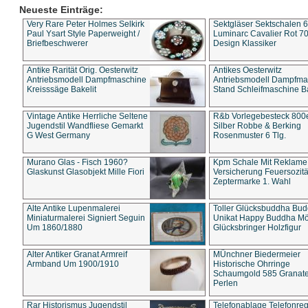
Neueste Einträge:
Very Rare Peter Holmes Selkirk
Sektgläser Sektschalen 
Paul Ysart Style Paperweight /
Luminarc Cavalier Rot 70
Briefbeschwerer
Design Klassiker
Antike Rarität Orig. Oesterwitz
Antikes Oesterwitz
Antriebsmodell Dampfmaschine
Antriebsmodell Dampfma
Kreisssäge Bakelit
Stand Schleifmaschine Ba
Vintage Antike Herrliche Seltene
R&b Vorlegebesteck 800
Jugendstil Wandfliese Gemarkt
Silber Robbe & Berking
G West Germany
Rosenmuster 6 Tlg.
Murano Glas - Fisch 1960?
Kpm Schale Mit Reklame
Glaskunst Glasobjekt Mille Fiori
Versicherung Feuersozitä
Zeptermarke 1. Wahl
Alte Antike Lupenmalerei
Toller Glücksbuddha Bu
Miniaturmalerei Signiert Seguin
Unikat Happy Buddha M
Um 1860/1880
Glücksbringer Holzfigur
Alter Antiker Granat Armreif
MÜnchner Biedermeier
Armband Um 1900/1910
Historische Ohrringe
Schaumgold 585 Granate 
Perlen
Rar Historismus Jugendstil
Telefonablage Telefonreg