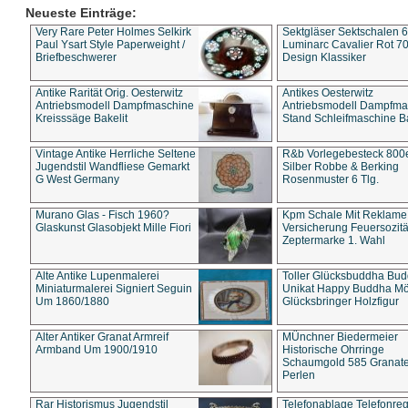
Neueste Einträge:
Very Rare Peter Holmes Selkirk
Sektgläser Sektschalen 
Paul Ysart Style Paperweight /
Luminarc Cavalier Rot 70
Briefbeschwerer
Design Klassiker
Antike Rarität Orig. Oesterwitz
Antikes Oesterwitz
Antriebsmodell Dampfmaschine
Antriebsmodell Dampfma
Kreisssäge Bakelit
Stand Schleifmaschine Ba
Vintage Antike Herrliche Seltene
R&b Vorlegebesteck 800
Jugendstil Wandfliese Gemarkt
Silber Robbe & Berking
G West Germany
Rosenmuster 6 Tlg.
Murano Glas - Fisch 1960?
Kpm Schale Mit Reklame
Glaskunst Glasobjekt Mille Fiori
Versicherung Feuersozitä
Zeptermarke 1. Wahl
Alte Antike Lupenmalerei
Toller Glücksbuddha Bu
Miniaturmalerei Signiert Seguin
Unikat Happy Buddha M
Um 1860/1880
Glücksbringer Holzfigur
Alter Antiker Granat Armreif
MÜnchner Biedermeier
Armband Um 1900/1910
Historische Ohrringe
Schaumgold 585 Granate 
Perlen
Rar Historismus Jugendstil
Telefonablage Telefonreg