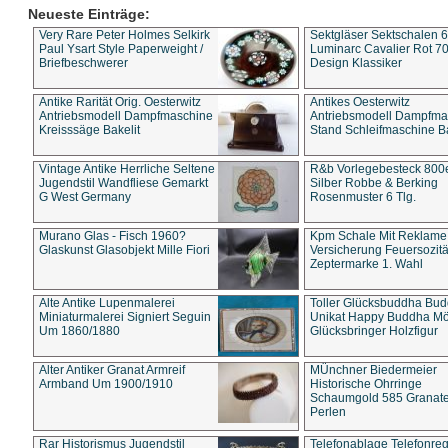
Neueste Einträge:
Very Rare Peter Holmes Selkirk
Sektgläser Sektschalen 
Paul Ysart Style Paperweight /
Luminarc Cavalier Rot 70
Briefbeschwerer
Design Klassiker
Antike Rarität Orig. Oesterwitz
Antikes Oesterwitz
Antriebsmodell Dampfmaschine
Antriebsmodell Dampfma
Kreisssäge Bakelit
Stand Schleifmaschine Ba
Vintage Antike Herrliche Seltene
R&b Vorlegebesteck 800
Jugendstil Wandfliese Gemarkt
Silber Robbe & Berking
G West Germany
Rosenmuster 6 Tlg.
Murano Glas - Fisch 1960?
Kpm Schale Mit Reklame
Glaskunst Glasobjekt Mille Fiori
Versicherung Feuersozitä
Zeptermarke 1. Wahl
Alte Antike Lupenmalerei
Toller Glücksbuddha Bu
Miniaturmalerei Signiert Seguin
Unikat Happy Buddha M
Um 1860/1880
Glücksbringer Holzfigur
Alter Antiker Granat Armreif
MÜnchner Biedermeier
Armband Um 1900/1910
Historische Ohrringe
Schaumgold 585 Granate 
Perlen
Rar Historismus Jugendstil
Telefonablage Telefonreg