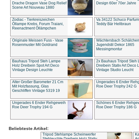
Drache Dragon Vase Dog Relief
Design 60er 70er Jahre
Scene Art Nouveau 1880
Zodiac - Tierkreiszeichen
Va 34122 Schuco Parfum 
Öllampe Krebs, Forum Traiani,
Teddy Bär Hellbraun
Reenactment Öllämpchen
Originale Meissen Fuss - Vase
Wächtersbach Schälche
Rosenmuster Mit Goldrand
Jugendstil Dekor 1865
Messingmontur
Bauhaus Tripod Steh Lampe
2x Bauhaus Tripod Steh
Holz Dreibein Spot Art Deco
Dreibein Stativ Art Deco L
Vintage Design Leuchte
Vintage Studio Leucht
Alter Großer Barometer 21 Cm
Ungerades 6 Ender Reh
Mit Holzfassung, Glas
Roe Deer Trophy 242 G
Geschliffen Vintage 5319 19
Ungerades 6 Ender Rehgeweih
Schönes 6 Ender Rehge
Roe Deer Trophy 194 G
Roe Deer Trophy 186 G
Beliebteste Artikel:
Tripod Stehlampe Scheinwerfer
Ka
Stehleuchte Dreibein Holz Stativ
An