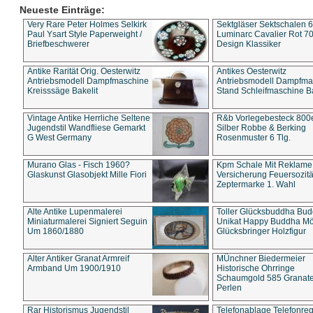
Neueste Einträge:
Very Rare Peter Holmes Selkirk
Sektgläser Sektschalen 
Paul Ysart Style Paperweight /
Luminarc Cavalier Rot 70
Briefbeschwerer
Design Klassiker
Antike Rarität Orig. Oesterwitz
Antikes Oesterwitz
Antriebsmodell Dampfmaschine
Antriebsmodell Dampfma
Kreisssäge Bakelit
Stand Schleifmaschine Ba
Vintage Antike Herrliche Seltene
R&b Vorlegebesteck 800
Jugendstil Wandfliese Gemarkt
Silber Robbe & Berking
G West Germany
Rosenmuster 6 Tlg.
Murano Glas - Fisch 1960?
Kpm Schale Mit Reklame
Glaskunst Glasobjekt Mille Fiori
Versicherung Feuersozitä
Zeptermarke 1. Wahl
Alte Antike Lupenmalerei
Toller Glücksbuddha Bu
Miniaturmalerei Signiert Seguin
Unikat Happy Buddha M
Um 1860/1880
Glücksbringer Holzfigur
Alter Antiker Granat Armreif
MÜnchner Biedermeier
Armband Um 1900/1910
Historische Ohrringe
Schaumgold 585 Granate 
Perlen
Rar Historismus Jugendstil
Telefonablage Telefonreg