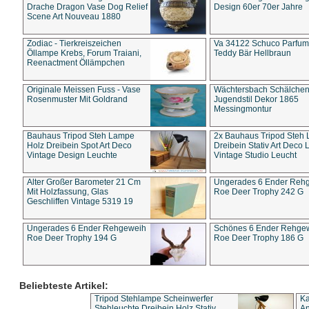
Drache Dragon Vase Dog Relief
Design 60er 70er Jahre
Scene Art Nouveau 1880
Zodiac - Tierkreiszeichen
Va 34122 Schuco Parfum 
Öllampe Krebs, Forum Traiani,
Teddy Bär Hellbraun
Reenactment Öllämpchen
Originale Meissen Fuss - Vase
Wächtersbach Schälche
Rosenmuster Mit Goldrand
Jugendstil Dekor 1865
Messingmontur
Bauhaus Tripod Steh Lampe
2x Bauhaus Tripod Steh
Holz Dreibein Spot Art Deco
Dreibein Stativ Art Deco L
Vintage Design Leuchte
Vintage Studio Leucht
Alter Großer Barometer 21 Cm
Ungerades 6 Ender Reh
Mit Holzfassung, Glas
Roe Deer Trophy 242 G
Geschliffen Vintage 5319 19
Ungerades 6 Ender Rehgeweih
Schönes 6 Ender Rehge
Roe Deer Trophy 194 G
Roe Deer Trophy 186 G
Beliebteste Artikel:
Tripod Stehlampe Scheinwerfer
Ka
Stehleuchte Dreibein Holz Stativ
An