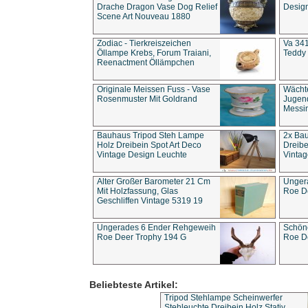
Drache Dragon Vase Dog Relief
Design
Scene Art Nouveau 1880
Zodiac - Tierkreiszeichen
Va 341
Öllampe Krebs, Forum Traiani,
Teddy 
Reenactment Öllämpchen
Originale Meissen Fuss - Vase
Wächt
Rosenmuster Mit Goldrand
Jugend
Messi
Bauhaus Tripod Steh Lampe
2x Ba
Holz Dreibein Spot Art Deco
Dreibe
Vintage Design Leuchte
Vintag
Alter Großer Barometer 21 Cm
Unger
Mit Holzfassung, Glas
Roe D
Geschliffen Vintage 5319 19
Ungerades 6 Ender Rehgeweih
Schön
Roe Deer Trophy 194 G
Roe D
Beliebteste Artikel:
Tripod Stehlampe Scheinwerfer
Stehleuchte Dreibein Holz Stativ