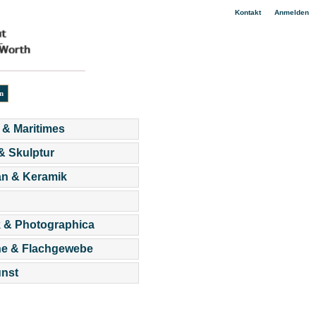
|
Kontakt
Anmelden
 & Maritimes
 & Skulptur
an & Keramik
 & Photographica
he & Flachgewebe
nst