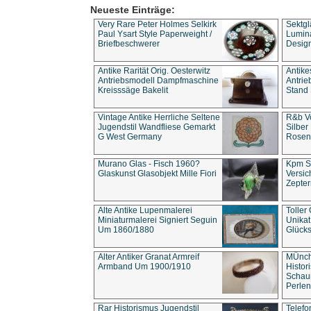
Neueste Einträge:
Very Rare Peter Holmes Selkirk
Sektgl
Paul Ysart Style Paperweight /
Lumina
Briefbeschwerer
Design
Antike Rarität Orig. Oesterwitz
Antike
Antriebsmodell Dampfmaschine
Antri
Kreisssäge Bakelit
Stand 
Vintage Antike Herrliche Seltene
R&b Vo
Jugendstil Wandfliese Gemarkt
Silber
G West Germany
Rosenm
Murano Glas - Fisch 1960?
Kpm S
Glaskunst Glasobjekt Mille Fiori
Versic
Zepter
Alte Antike Lupenmalerei
Toller
Miniaturmalerei Signiert Seguin
Unika
Um 1860/1880
Glücks
Alter Antiker Granat Armreif
MÜnch
Armband Um 1900/1910
Histor
Schaum
Perlen
Rar Historismus Jugendstil
Telefo