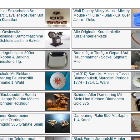
äser Sektschalen 6x
Walt Disney Micky Maus - Mickey
rc Cavalier Rot 70er Kult
Mouse - " Füße " - Blau - Ca. 80er
 Klassiker
Jahre - Deko
s Oesterwitz
Alte Originale Korallenkette
ebsmodell Dampfmaschine
Korallenperlenkette
Schleifmaschine Bakelit
rlegebesteck 800er
Bronzefigur Tierfigur Gepard Auf
 Robbe & Berking
Rauchmarmor - Sockel Signiert
uster 6 Tlg.
Milo
chale Mit Reklame
(mk010) Barocke Meissen Tasse,
herung Feuersozität
Blumenbukett, Marcolini Periode
marke 1. Wahl
1774 - 1814, 1. Wahl
 Glücksbuddha Budda
Schöner Alter Damenring Mit
t Happy Buddha Mönch
Stein Und Kleinen Diamanten
bringer Holzfigur
Gold 375
ner Biedermeier
Damenring Platin 950 Mit Saphir
ische Ohrringe
1, 4 Karat
gold 585 Granate Simili
nablage Telefonregal
Black Forest Jugendstil Hunter