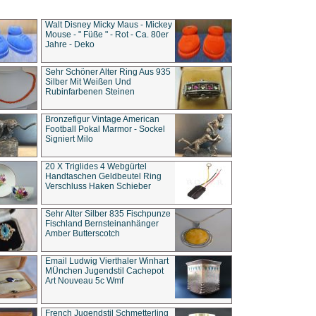
Walt Disney Micky Maus - Mickey
Mouse - " Füße " - Rot - Ca. 80er
Jahre - Deko
Sehr Schöner Alter Ring Aus 935
Silber Mit Weißen Und
Rubinfarbenen Steinen
Bronzefigur Vintage American
Football Pokal Marmor - Sockel
Signiert Milo
20 X Triglides 4 Webgürtel
Handtaschen Geldbeutel Ring
Verschluss Haken Schieber
Sehr Alter Silber 835 Fischpunze
Fischland Bernsteinanhänger
Amber Butterscotch
Email Ludwig Vierthaler Winhart
MÜnchen Jugendstil Cachepot
Art Nouveau 5c Wmf
French Jugendstil Schmetterling