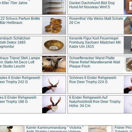
 60er 70er Jahre
Dackel Dachshund Bild Dog
Hund Art Nouveau Wmf S
22 Schuco Parfum Bottle
Rosenthal Vita Weiss Matt Schale
Bär Hellbraun
26 Cm
ersbach Schälchen
Keramik Figur Kurt Feuerriegel
stil Dekor 1865
Frohburg Sachsen Mädchen Mit
ngmontur
Katze Um 1915
uhaus Tripod Steh Lampe
Schaeffenacker Wand Platte
in Stativ Art Deco Loft
Fliese Relief Wandkeramik Wall
e Studio Leucht
Plaque Fisch
ades 6 Ender Rehgeweih
Schönes 6 Ender Rehgeweih
eer Trophy 242 G
Roe Deer Trophy 224 G
es 6 Ender Rehgeweih
6 Ender Rehgeweih Auf
eer Trophy 186 G
Naturholzbrett Roe Deer Trophy
Höhe: 34 Cm
Kamin Kaminumrandung " Victoria "
Fisher Pri
Antik Shabby Umrandung Vintage
Zubehör, V