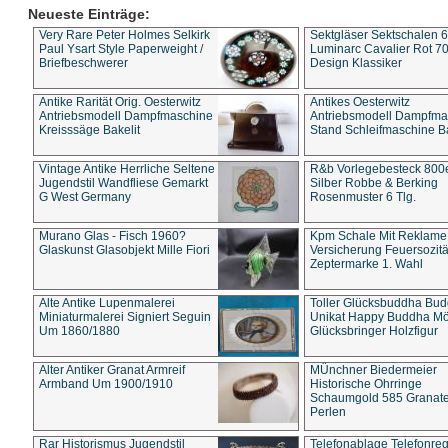
Neueste Einträge:
Very Rare Peter Holmes Selkirk
Sektgläser Sektschalen 
Paul Ysart Style Paperweight /
Luminarc Cavalier Rot 70
Briefbeschwerer
Design Klassiker
Antike Rarität Orig. Oesterwitz
Antikes Oesterwitz
Antriebsmodell Dampfmaschine
Antriebsmodell Dampfma
Kreisssäge Bakelit
Stand Schleifmaschine Ba
Vintage Antike Herrliche Seltene
R&b Vorlegebesteck 800
Jugendstil Wandfliese Gemarkt
Silber Robbe & Berking
G West Germany
Rosenmuster 6 Tlg.
Murano Glas - Fisch 1960?
Kpm Schale Mit Reklame
Glaskunst Glasobjekt Mille Fiori
Versicherung Feuersozitä
Zeptermarke 1. Wahl
Alte Antike Lupenmalerei
Toller Glücksbuddha Bu
Miniaturmalerei Signiert Seguin
Unikat Happy Buddha M
Um 1860/1880
Glücksbringer Holzfigur
Alter Antiker Granat Armreif
MÜnchner Biedermeier
Armband Um 1900/1910
Historische Ohrringe
Schaumgold 585 Granate 
Perlen
Rar Historismus Jugendstil
Telefonablage Telefonreg