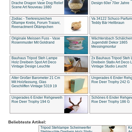
Drache Dragon Vase Dog Relief
Design 60er 70er Jahre
Scene Art Nouveau 1880
Zodiac - Tierkreiszeichen
Va 34122 Schuco Parfum 
Öllampe Krebs, Forum Traiani,
Teddy Bär Hellbraun
Reenactment Öllämpchen
Originale Meissen Fuss - Vase
Wächtersbach Schälche
Rosenmuster Mit Goldrand
Jugendstil Dekor 1865
Messingmontur
Bauhaus Tripod Steh Lampe
2x Bauhaus Tripod Steh
Holz Dreibein Spot Art Deco
Dreibein Stativ Art Deco L
Vintage Design Leuchte
Vintage Studio Leucht
Alter Großer Barometer 21 Cm
Ungerades 6 Ender Reh
Mit Holzfassung, Glas
Roe Deer Trophy 242 G
Geschliffen Vintage 5319 19
Ungerades 6 Ender Rehgeweih
Schönes 6 Ender Rehge
Roe Deer Trophy 194 G
Roe Deer Trophy 186 G
Beliebteste Artikel:
Tripod Stehlampe Scheinwerfer
Ka
Stehleuchte Dreibein Holz Stativ
An