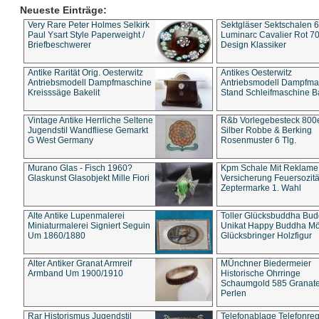
Neueste Einträge:
Very Rare Peter Holmes Selkirk
Sektgläser Sektschalen 
Paul Ysart Style Paperweight /
Luminarc Cavalier Rot 70
Briefbeschwerer
Design Klassiker
Antike Rarität Orig. Oesterwitz
Antikes Oesterwitz
Antriebsmodell Dampfmaschine
Antriebsmodell Dampfma
Kreisssäge Bakelit
Stand Schleifmaschine Ba
Vintage Antike Herrliche Seltene
R&b Vorlegebesteck 800
Jugendstil Wandfliese Gemarkt
Silber Robbe & Berking
G West Germany
Rosenmuster 6 Tlg.
Murano Glas - Fisch 1960?
Kpm Schale Mit Reklame
Glaskunst Glasobjekt Mille Fiori
Versicherung Feuersozitä
Zeptermarke 1. Wahl
Alte Antike Lupenmalerei
Toller Glücksbuddha Bu
Miniaturmalerei Signiert Seguin
Unikat Happy Buddha M
Um 1860/1880
Glücksbringer Holzfigur
Alter Antiker Granat Armreif
MÜnchner Biedermeier
Armband Um 1900/1910
Historische Ohrringe
Schaumgold 585 Granate 
Perlen
Rar Historismus Jugendstil
Telefonablage Telefonreg