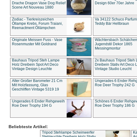
Drache Dragon Vase Dog Relief
Design 60er 70er Jahre
Scene Art Nouveau 1880
Zodiac - Tierkreiszeichen
Va 34122 Schuco Parfum 
Öllampe Krebs, Forum Traiani,
Teddy Bär Hellbraun
Reenactment Öllämpchen
Originale Meissen Fuss - Vase
Wächtersbach Schälche
Rosenmuster Mit Goldrand
Jugendstil Dekor 1865
Messingmontur
Bauhaus Tripod Steh Lampe
2x Bauhaus Tripod Steh
Holz Dreibein Spot Art Deco
Dreibein Stativ Art Deco L
Vintage Design Leuchte
Vintage Studio Leucht
Alter Großer Barometer 21 Cm
Ungerades 6 Ender Reh
Mit Holzfassung, Glas
Roe Deer Trophy 242 G
Geschliffen Vintage 5319 19
Ungerades 6 Ender Rehgeweih
Schönes 6 Ender Rehge
Roe Deer Trophy 194 G
Roe Deer Trophy 186 G
Beliebteste Artikel:
Tripod Stehlampe Scheinwerfer
Ka
Stehleuchte Dreibein Holz Stativ
An