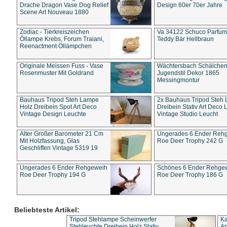
Drache Dragon Vase Dog Relief
Design 60er 70er Jahre
Scene Art Nouveau 1880
Zodiac - Tierkreiszeichen
Va 34122 Schuco Parfum 
Öllampe Krebs, Forum Traiani,
Teddy Bär Hellbraun
Reenactment Öllämpchen
Originale Meissen Fuss - Vase
Wächtersbach Schälche
Rosenmuster Mit Goldrand
Jugendstil Dekor 1865
Messingmontur
Bauhaus Tripod Steh Lampe
2x Bauhaus Tripod Steh
Holz Dreibein Spot Art Deco
Dreibein Stativ Art Deco L
Vintage Design Leuchte
Vintage Studio Leucht
Alter Großer Barometer 21 Cm
Ungerades 6 Ender Reh
Mit Holzfassung, Glas
Roe Deer Trophy 242 G
Geschliffen Vintage 5319 19
Ungerades 6 Ender Rehgeweih
Schönes 6 Ender Rehge
Roe Deer Trophy 194 G
Roe Deer Trophy 186 G
Beliebteste Artikel:
Tripod Stehlampe Scheinwerfer
Ka
Stehleuchte Dreibein Holz Stativ
An