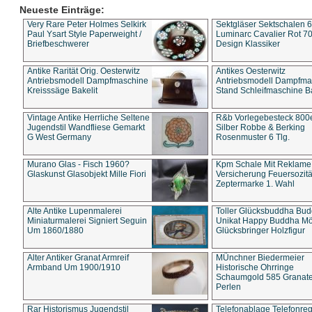
Neueste Einträge:
Very Rare Peter Holmes Selkirk
Sektgläser Sektschalen 
Paul Ysart Style Paperweight /
Luminarc Cavalier Rot 70
Briefbeschwerer
Design Klassiker
Antike Rarität Orig. Oesterwitz
Antikes Oesterwitz
Antriebsmodell Dampfmaschine
Antriebsmodell Dampfma
Kreisssäge Bakelit
Stand Schleifmaschine Ba
Vintage Antike Herrliche Seltene
R&b Vorlegebesteck 800
Jugendstil Wandfliese Gemarkt
Silber Robbe & Berking
G West Germany
Rosenmuster 6 Tlg.
Murano Glas - Fisch 1960?
Kpm Schale Mit Reklame
Glaskunst Glasobjekt Mille Fiori
Versicherung Feuersozitä
Zeptermarke 1. Wahl
Alte Antike Lupenmalerei
Toller Glücksbuddha Bu
Miniaturmalerei Signiert Seguin
Unikat Happy Buddha M
Um 1860/1880
Glücksbringer Holzfigur
Alter Antiker Granat Armreif
MÜnchner Biedermeier
Armband Um 1900/1910
Historische Ohrringe
Schaumgold 585 Granate 
Perlen
Rar Historismus Jugendstil
Telefonablage Telefonreg