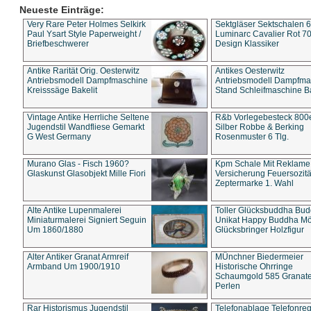
Neueste Einträge:
Very Rare Peter Holmes Selkirk
Sektgläser Sektschalen 
Paul Ysart Style Paperweight /
Luminarc Cavalier Rot 70
Briefbeschwerer
Design Klassiker
Antike Rarität Orig. Oesterwitz
Antikes Oesterwitz
Antriebsmodell Dampfmaschine
Antriebsmodell Dampfma
Kreisssäge Bakelit
Stand Schleifmaschine Ba
Vintage Antike Herrliche Seltene
R&b Vorlegebesteck 800
Jugendstil Wandfliese Gemarkt
Silber Robbe & Berking
G West Germany
Rosenmuster 6 Tlg.
Murano Glas - Fisch 1960?
Kpm Schale Mit Reklame
Glaskunst Glasobjekt Mille Fiori
Versicherung Feuersozitä
Zeptermarke 1. Wahl
Alte Antike Lupenmalerei
Toller Glücksbuddha Bu
Miniaturmalerei Signiert Seguin
Unikat Happy Buddha M
Um 1860/1880
Glücksbringer Holzfigur
Alter Antiker Granat Armreif
MÜnchner Biedermeier
Armband Um 1900/1910
Historische Ohrringe
Schaumgold 585 Granate 
Perlen
Rar Historismus Jugendstil
Telefonablage Telefonreg