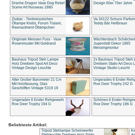
Drache Dragon Vase Dog Relief
Design 60er 70er Jahre
Scene Art Nouveau 1880
Zodiac - Tierkreiszeichen
Va 34122 Schuco Parfum 
Öllampe Krebs, Forum Traiani,
Teddy Bär Hellbraun
Reenactment Öllämpchen
Originale Meissen Fuss - Vase
Wächtersbach Schälche
Rosenmuster Mit Goldrand
Jugendstil Dekor 1865
Messingmontur
Bauhaus Tripod Steh Lampe
2x Bauhaus Tripod Steh
Holz Dreibein Spot Art Deco
Dreibein Stativ Art Deco L
Vintage Design Leuchte
Vintage Studio Leucht
Alter Großer Barometer 21 Cm
Ungerades 6 Ender Reh
Mit Holzfassung, Glas
Roe Deer Trophy 242 G
Geschliffen Vintage 5319 19
Ungerades 6 Ender Rehgeweih
Schönes 6 Ender Rehge
Roe Deer Trophy 194 G
Roe Deer Trophy 186 G
Beliebteste Artikel:
Tripod Stehlampe Scheinwerfer
Ka
Stehleuchte Dreibein Holz Stativ
An