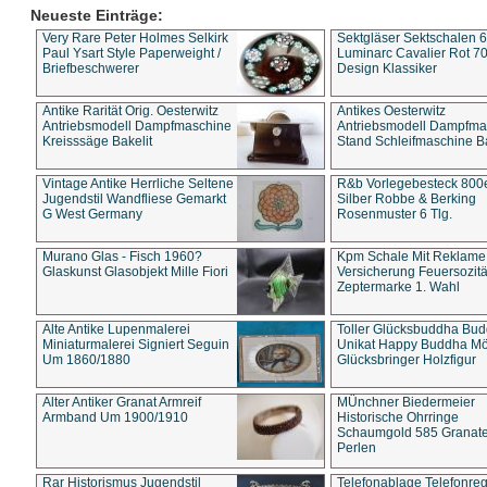
Neueste Einträge:
Very Rare Peter Holmes Selkirk
Sektgläser Sektschalen 
Paul Ysart Style Paperweight /
Luminarc Cavalier Rot 70
Briefbeschwerer
Design Klassiker
Antike Rarität Orig. Oesterwitz
Antikes Oesterwitz
Antriebsmodell Dampfmaschine
Antriebsmodell Dampfma
Kreisssäge Bakelit
Stand Schleifmaschine Ba
Vintage Antike Herrliche Seltene
R&b Vorlegebesteck 800
Jugendstil Wandfliese Gemarkt
Silber Robbe & Berking
G West Germany
Rosenmuster 6 Tlg.
Murano Glas - Fisch 1960?
Kpm Schale Mit Reklame
Glaskunst Glasobjekt Mille Fiori
Versicherung Feuersozitä
Zeptermarke 1. Wahl
Alte Antike Lupenmalerei
Toller Glücksbuddha Bu
Miniaturmalerei Signiert Seguin
Unikat Happy Buddha M
Um 1860/1880
Glücksbringer Holzfigur
Alter Antiker Granat Armreif
MÜnchner Biedermeier
Armband Um 1900/1910
Historische Ohrringe
Schaumgold 585 Granate 
Perlen
Rar Historismus Jugendstil
Telefonablage Telefonreg