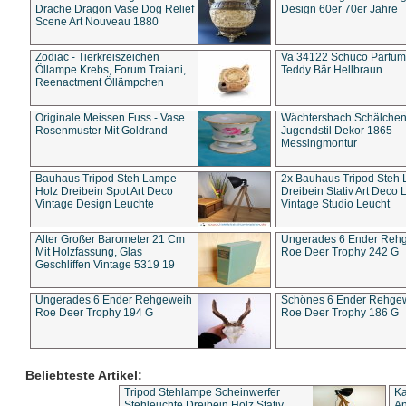
Drache Dragon Vase Dog Relief
Design 60er 70er Jahre
Scene Art Nouveau 1880
Zodiac - Tierkreiszeichen
Va 34122 Schuco Parfum 
Öllampe Krebs, Forum Traiani,
Teddy Bär Hellbraun
Reenactment Öllämpchen
Originale Meissen Fuss - Vase
Wächtersbach Schälche
Rosenmuster Mit Goldrand
Jugendstil Dekor 1865
Messingmontur
Bauhaus Tripod Steh Lampe
2x Bauhaus Tripod Steh
Holz Dreibein Spot Art Deco
Dreibein Stativ Art Deco L
Vintage Design Leuchte
Vintage Studio Leucht
Alter Großer Barometer 21 Cm
Ungerades 6 Ender Reh
Mit Holzfassung, Glas
Roe Deer Trophy 242 G
Geschliffen Vintage 5319 19
Ungerades 6 Ender Rehgeweih
Schönes 6 Ender Rehge
Roe Deer Trophy 194 G
Roe Deer Trophy 186 G
Beliebteste Artikel:
Tripod Stehlampe Scheinwerfer
Ka
Stehleuchte Dreibein Holz Stativ
An