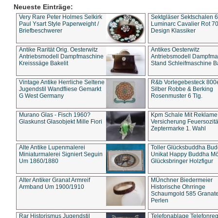
Neueste Einträge:
Very Rare Peter Holmes Selkirk
Sektgläser Sektschalen 
Paul Ysart Style Paperweight /
Luminarc Cavalier Rot 70
Briefbeschwerer
Design Klassiker
Antike Rarität Orig. Oesterwitz
Antikes Oesterwitz
Antriebsmodell Dampfmaschine
Antriebsmodell Dampfma
Kreisssäge Bakelit
Stand Schleifmaschine Ba
Vintage Antike Herrliche Seltene
R&b Vorlegebesteck 800
Jugendstil Wandfliese Gemarkt
Silber Robbe & Berking
G West Germany
Rosenmuster 6 Tlg.
Murano Glas - Fisch 1960?
Kpm Schale Mit Reklame
Glaskunst Glasobjekt Mille Fiori
Versicherung Feuersozitä
Zeptermarke 1. Wahl
Alte Antike Lupenmalerei
Toller Glücksbuddha Bu
Miniaturmalerei Signiert Seguin
Unikat Happy Buddha M
Um 1860/1880
Glücksbringer Holzfigur
Alter Antiker Granat Armreif
MÜnchner Biedermeier
Armband Um 1900/1910
Historische Ohrringe
Schaumgold 585 Granate 
Perlen
Rar Historismus Jugendstil
Telefonablage Telefonreg