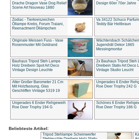
Drache Dragon Vase Dog Relief
Design 60er 70er Jahre
Scene Art Nouveau 1880
Zodiac - Tierkreiszeichen
Va 34122 Schuco Parfum 
Öllampe Krebs, Forum Traiani,
Teddy Bär Hellbraun
Reenactment Öllämpchen
Originale Meissen Fuss - Vase
Wächtersbach Schälche
Rosenmuster Mit Goldrand
Jugendstil Dekor 1865
Messingmontur
Bauhaus Tripod Steh Lampe
2x Bauhaus Tripod Steh
Holz Dreibein Spot Art Deco
Dreibein Stativ Art Deco L
Vintage Design Leuchte
Vintage Studio Leucht
Alter Großer Barometer 21 Cm
Ungerades 6 Ender Reh
Mit Holzfassung, Glas
Roe Deer Trophy 242 G
Geschliffen Vintage 5319 19
Ungerades 6 Ender Rehgeweih
Schönes 6 Ender Rehge
Roe Deer Trophy 194 G
Roe Deer Trophy 186 G
Beliebteste Artikel:
Tripod Stehlampe Scheinwerfer
Ka
Stehleuchte Dreibein Holz Stativ
An