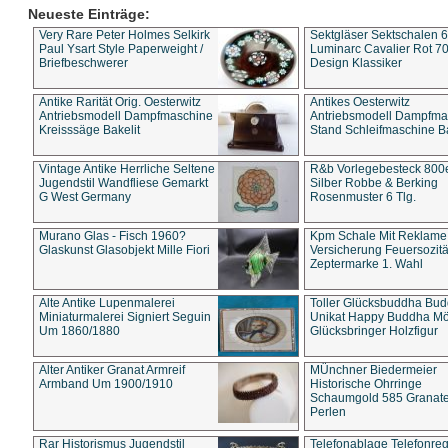
Neueste Einträge:
Very Rare Peter Holmes Selkirk
Sektgläser Sektschalen 
Paul Ysart Style Paperweight /
Luminarc Cavalier Rot 70
Briefbeschwerer
Design Klassiker
Antike Rarität Orig. Oesterwitz
Antikes Oesterwitz
Antriebsmodell Dampfmaschine
Antriebsmodell Dampfma
Kreisssäge Bakelit
Stand Schleifmaschine Ba
Vintage Antike Herrliche Seltene
R&b Vorlegebesteck 800
Jugendstil Wandfliese Gemarkt
Silber Robbe & Berking
G West Germany
Rosenmuster 6 Tlg.
Murano Glas - Fisch 1960?
Kpm Schale Mit Reklame
Glaskunst Glasobjekt Mille Fiori
Versicherung Feuersozitä
Zeptermarke 1. Wahl
Alte Antike Lupenmalerei
Toller Glücksbuddha Bu
Miniaturmalerei Signiert Seguin
Unikat Happy Buddha M
Um 1860/1880
Glücksbringer Holzfigur
Alter Antiker Granat Armreif
MÜnchner Biedermeier
Armband Um 1900/1910
Historische Ohrringe
Schaumgold 585 Granate 
Perlen
Rar Historismus Jugendstil
Telefonablage Telefonreg