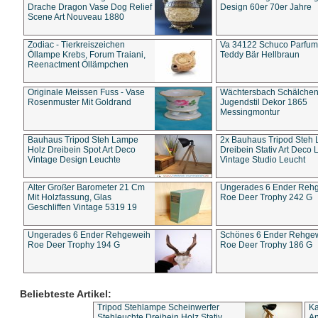
Drache Dragon Vase Dog Relief
Design 60er 70er Jahre
Scene Art Nouveau 1880
Zodiac - Tierkreiszeichen
Va 34122 Schuco Parfum 
Öllampe Krebs, Forum Traiani,
Teddy Bär Hellbraun
Reenactment Öllämpchen
Originale Meissen Fuss - Vase
Wächtersbach Schälche
Rosenmuster Mit Goldrand
Jugendstil Dekor 1865
Messingmontur
Bauhaus Tripod Steh Lampe
2x Bauhaus Tripod Steh
Holz Dreibein Spot Art Deco
Dreibein Stativ Art Deco L
Vintage Design Leuchte
Vintage Studio Leucht
Alter Großer Barometer 21 Cm
Ungerades 6 Ender Reh
Mit Holzfassung, Glas
Roe Deer Trophy 242 G
Geschliffen Vintage 5319 19
Ungerades 6 Ender Rehgeweih
Schönes 6 Ender Rehge
Roe Deer Trophy 194 G
Roe Deer Trophy 186 G
Beliebteste Artikel:
Tripod Stehlampe Scheinwerfer
Ka
Stehleuchte Dreibein Holz Stativ
An