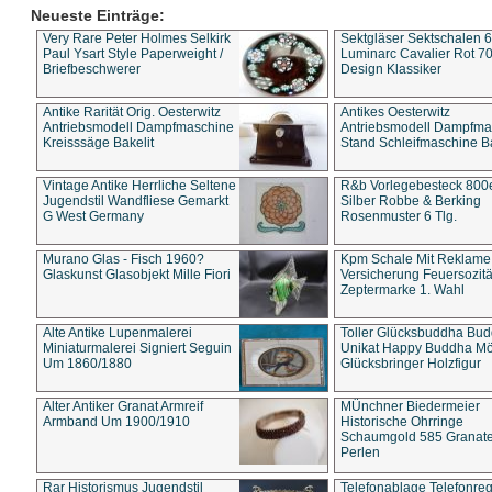
Neueste Einträge:
Very Rare Peter Holmes Selkirk
Sektgläser Sektschalen 
Paul Ysart Style Paperweight /
Luminarc Cavalier Rot 70
Briefbeschwerer
Design Klassiker
Antike Rarität Orig. Oesterwitz
Antikes Oesterwitz
Antriebsmodell Dampfmaschine
Antriebsmodell Dampfma
Kreisssäge Bakelit
Stand Schleifmaschine Ba
Vintage Antike Herrliche Seltene
R&b Vorlegebesteck 800
Jugendstil Wandfliese Gemarkt
Silber Robbe & Berking
G West Germany
Rosenmuster 6 Tlg.
Murano Glas - Fisch 1960?
Kpm Schale Mit Reklame
Glaskunst Glasobjekt Mille Fiori
Versicherung Feuersozitä
Zeptermarke 1. Wahl
Alte Antike Lupenmalerei
Toller Glücksbuddha Bu
Miniaturmalerei Signiert Seguin
Unikat Happy Buddha M
Um 1860/1880
Glücksbringer Holzfigur
Alter Antiker Granat Armreif
MÜnchner Biedermeier
Armband Um 1900/1910
Historische Ohrringe
Schaumgold 585 Granate 
Perlen
Rar Historismus Jugendstil
Telefonablage Telefonreg