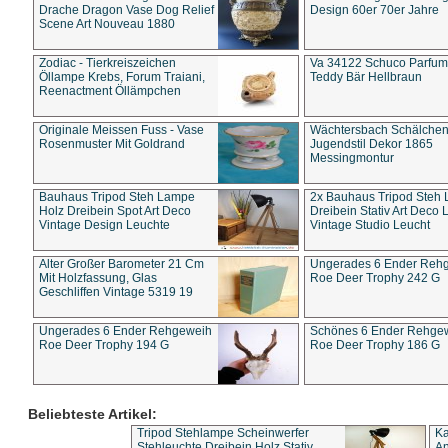
Drache Dragon Vase Dog Relief
Design 60er 70er Jahre
Scene Art Nouveau 1880
Zodiac - Tierkreiszeichen
Va 34122 Schuco Parfum 
Öllampe Krebs, Forum Traiani,
Teddy Bär Hellbraun
Reenactment Öllämpchen
Originale Meissen Fuss - Vase
Wächtersbach Schälche
Rosenmuster Mit Goldrand
Jugendstil Dekor 1865
Messingmontur
Bauhaus Tripod Steh Lampe
2x Bauhaus Tripod Steh
Holz Dreibein Spot Art Deco
Dreibein Stativ Art Deco L
Vintage Design Leuchte
Vintage Studio Leucht
Alter Großer Barometer 21 Cm
Ungerades 6 Ender Reh
Mit Holzfassung, Glas
Roe Deer Trophy 242 G
Geschliffen Vintage 5319 19
Ungerades 6 Ender Rehgeweih
Schönes 6 Ender Rehge
Roe Deer Trophy 194 G
Roe Deer Trophy 186 G
Beliebteste Artikel:
Tripod Stehlampe Scheinwerfer
Ka
Stehleuchte Dreibein Holz Stativ
An