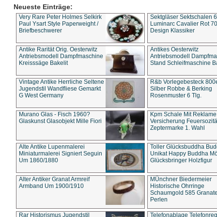
Neueste Einträge:
Very Rare Peter Holmes Selkirk
Sektgläser Sektschalen 
Paul Ysart Style Paperweight /
Luminarc Cavalier Rot 70
Briefbeschwerer
Design Klassiker
Antike Rarität Orig. Oesterwitz
Antikes Oesterwitz
Antriebsmodell Dampfmaschine
Antriebsmodell Dampfma
Kreisssäge Bakelit
Stand Schleifmaschine Ba
Vintage Antike Herrliche Seltene
R&b Vorlegebesteck 800
Jugendstil Wandfliese Gemarkt
Silber Robbe & Berking
G West Germany
Rosenmuster 6 Tlg.
Murano Glas - Fisch 1960?
Kpm Schale Mit Reklame
Glaskunst Glasobjekt Mille Fiori
Versicherung Feuersozitä
Zeptermarke 1. Wahl
Alte Antike Lupenmalerei
Toller Glücksbuddha Bu
Miniaturmalerei Signiert Seguin
Unikat Happy Buddha M
Um 1860/1880
Glücksbringer Holzfigur
Alter Antiker Granat Armreif
MÜnchner Biedermeier
Armband Um 1900/1910
Historische Ohrringe
Schaumgold 585 Granate 
Perlen
Rar Historismus Jugendstil
Telefonablage Telefonreg