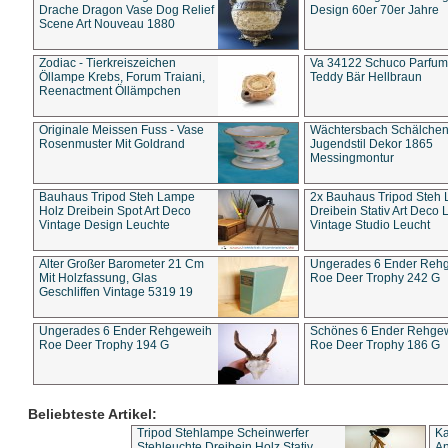
Drache Dragon Vase Dog Relief
Design 60er 70er Jahre
Scene Art Nouveau 1880
Zodiac - Tierkreiszeichen
Va 34122 Schuco Parfum 
Öllampe Krebs, Forum Traiani,
Teddy Bär Hellbraun
Reenactment Öllämpchen
Originale Meissen Fuss - Vase
Wächtersbach Schälche
Rosenmuster Mit Goldrand
Jugendstil Dekor 1865
Messingmontur
Bauhaus Tripod Steh Lampe
2x Bauhaus Tripod Steh
Holz Dreibein Spot Art Deco
Dreibein Stativ Art Deco L
Vintage Design Leuchte
Vintage Studio Leucht
Alter Großer Barometer 21 Cm
Ungerades 6 Ender Reh
Mit Holzfassung, Glas
Roe Deer Trophy 242 G
Geschliffen Vintage 5319 19
Ungerades 6 Ender Rehgeweih
Schönes 6 Ender Rehge
Roe Deer Trophy 194 G
Roe Deer Trophy 186 G
Beliebteste Artikel:
Tripod Stehlampe Scheinwerfer
Ka
Stehleuchte Dreibein Holz Stativ
An