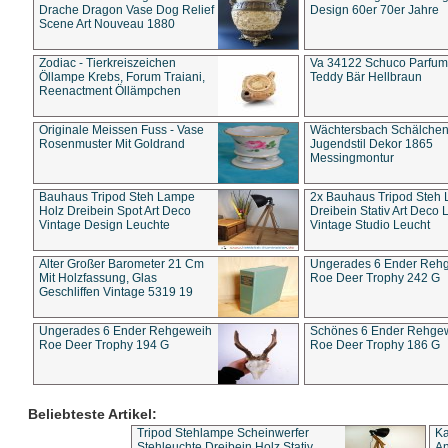
Drache Dragon Vase Dog Relief
Design 60er 70er Jahre
Scene Art Nouveau 1880
Zodiac - Tierkreiszeichen
Va 34122 Schuco Parfum 
Öllampe Krebs, Forum Traiani,
Teddy Bär Hellbraun
Reenactment Öllämpchen
Originale Meissen Fuss - Vase
Wächtersbach Schälche
Rosenmuster Mit Goldrand
Jugendstil Dekor 1865
Messingmontur
Bauhaus Tripod Steh Lampe
2x Bauhaus Tripod Steh
Holz Dreibein Spot Art Deco
Dreibein Stativ Art Deco L
Vintage Design Leuchte
Vintage Studio Leucht
Alter Großer Barometer 21 Cm
Ungerades 6 Ender Reh
Mit Holzfassung, Glas
Roe Deer Trophy 242 G
Geschliffen Vintage 5319 19
Ungerades 6 Ender Rehgeweih
Schönes 6 Ender Rehge
Roe Deer Trophy 194 G
Roe Deer Trophy 186 G
Beliebteste Artikel:
Tripod Stehlampe Scheinwerfer
Ka
Stehleuchte Dreibein Holz Stativ
An