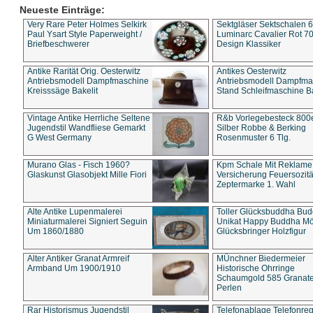
Neueste Einträge:
Very Rare Peter Holmes Selkirk
Sektgläser Sektschalen 
Paul Ysart Style Paperweight /
Luminarc Cavalier Rot 70
Briefbeschwerer
Design Klassiker
Antike Rarität Orig. Oesterwitz
Antikes Oesterwitz
Antriebsmodell Dampfmaschine
Antriebsmodell Dampfma
Kreisssäge Bakelit
Stand Schleifmaschine Ba
Vintage Antike Herrliche Seltene
R&b Vorlegebesteck 800
Jugendstil Wandfliese Gemarkt
Silber Robbe & Berking
G West Germany
Rosenmuster 6 Tlg.
Murano Glas - Fisch 1960?
Kpm Schale Mit Reklame
Glaskunst Glasobjekt Mille Fiori
Versicherung Feuersozitä
Zeptermarke 1. Wahl
Alte Antike Lupenmalerei
Toller Glücksbuddha Bu
Miniaturmalerei Signiert Seguin
Unikat Happy Buddha M
Um 1860/1880
Glücksbringer Holzfigur
Alter Antiker Granat Armreif
MÜnchner Biedermeier
Armband Um 1900/1910
Historische Ohrringe
Schaumgold 585 Granate 
Perlen
Rar Historismus Jugendstil
Telefonablage Telefonreg