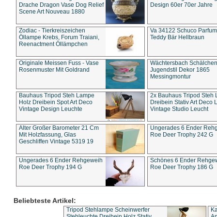
Drache Dragon Vase Dog Relief
Design 60er 70er Jahre
Scene Art Nouveau 1880
Zodiac - Tierkreiszeichen
Va 34122 Schuco Parfum 
Öllampe Krebs, Forum Traiani,
Teddy Bär Hellbraun
Reenactment Öllämpchen
Originale Meissen Fuss - Vase
Wächtersbach Schälche
Rosenmuster Mit Goldrand
Jugendstil Dekor 1865
Messingmontur
Bauhaus Tripod Steh Lampe
2x Bauhaus Tripod Steh
Holz Dreibein Spot Art Deco
Dreibein Stativ Art Deco L
Vintage Design Leuchte
Vintage Studio Leucht
Alter Großer Barometer 21 Cm
Ungerades 6 Ender Reh
Mit Holzfassung, Glas
Roe Deer Trophy 242 G
Geschliffen Vintage 5319 19
Ungerades 6 Ender Rehgeweih
Schönes 6 Ender Rehge
Roe Deer Trophy 194 G
Roe Deer Trophy 186 G
Beliebteste Artikel:
Tripod Stehlampe Scheinwerfer
Ka
Stehleuchte Dreibein Holz Stativ
An