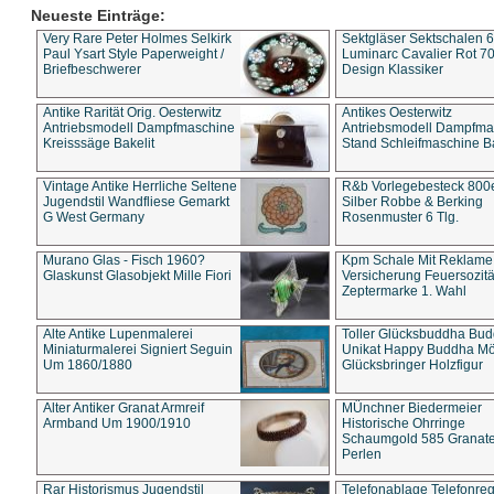
Neueste Einträge:
Very Rare Peter Holmes Selkirk
Sektgläser Sektschalen 
Paul Ysart Style Paperweight /
Luminarc Cavalier Rot 70
Briefbeschwerer
Design Klassiker
Antike Rarität Orig. Oesterwitz
Antikes Oesterwitz
Antriebsmodell Dampfmaschine
Antriebsmodell Dampfma
Kreisssäge Bakelit
Stand Schleifmaschine Ba
Vintage Antike Herrliche Seltene
R&b Vorlegebesteck 800
Jugendstil Wandfliese Gemarkt
Silber Robbe & Berking
G West Germany
Rosenmuster 6 Tlg.
Murano Glas - Fisch 1960?
Kpm Schale Mit Reklame
Glaskunst Glasobjekt Mille Fiori
Versicherung Feuersozitä
Zeptermarke 1. Wahl
Alte Antike Lupenmalerei
Toller Glücksbuddha Bu
Miniaturmalerei Signiert Seguin
Unikat Happy Buddha M
Um 1860/1880
Glücksbringer Holzfigur
Alter Antiker Granat Armreif
MÜnchner Biedermeier
Armband Um 1900/1910
Historische Ohrringe
Schaumgold 585 Granate 
Perlen
Rar Historismus Jugendstil
Telefonablage Telefonreg