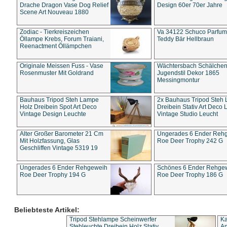
Drache Dragon Vase Dog Relief
Design 60er 70er Jahre
Scene Art Nouveau 1880
Zodiac - Tierkreiszeichen
Va 34122 Schuco Parfum 
Öllampe Krebs, Forum Traiani,
Teddy Bär Hellbraun
Reenactment Öllämpchen
Originale Meissen Fuss - Vase
Wächtersbach Schälche
Rosenmuster Mit Goldrand
Jugendstil Dekor 1865
Messingmontur
Bauhaus Tripod Steh Lampe
2x Bauhaus Tripod Steh
Holz Dreibein Spot Art Deco
Dreibein Stativ Art Deco L
Vintage Design Leuchte
Vintage Studio Leucht
Alter Großer Barometer 21 Cm
Ungerades 6 Ender Reh
Mit Holzfassung, Glas
Roe Deer Trophy 242 G
Geschliffen Vintage 5319 19
Ungerades 6 Ender Rehgeweih
Schönes 6 Ender Rehge
Roe Deer Trophy 194 G
Roe Deer Trophy 186 G
Beliebteste Artikel:
Tripod Stehlampe Scheinwerfer
Ka
Stehleuchte Dreibein Holz Stativ
An