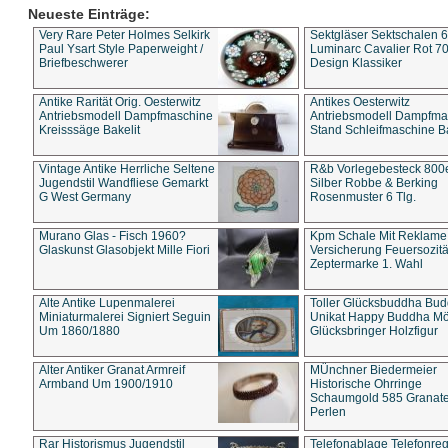
Neueste Einträge:
Very Rare Peter Holmes Selkirk
Sektgläser Sektschalen 
Paul Ysart Style Paperweight /
Luminarc Cavalier Rot 70
Briefbeschwerer
Design Klassiker
Antike Rarität Orig. Oesterwitz
Antikes Oesterwitz
Antriebsmodell Dampfmaschine
Antriebsmodell Dampfma
Kreisssäge Bakelit
Stand Schleifmaschine Ba
Vintage Antike Herrliche Seltene
R&b Vorlegebesteck 800
Jugendstil Wandfliese Gemarkt
Silber Robbe & Berking
G West Germany
Rosenmuster 6 Tlg.
Murano Glas - Fisch 1960?
Kpm Schale Mit Reklame
Glaskunst Glasobjekt Mille Fiori
Versicherung Feuersozitä
Zeptermarke 1. Wahl
Alte Antike Lupenmalerei
Toller Glücksbuddha Bu
Miniaturmalerei Signiert Seguin
Unikat Happy Buddha M
Um 1860/1880
Glücksbringer Holzfigur
Alter Antiker Granat Armreif
MÜnchner Biedermeier
Armband Um 1900/1910
Historische Ohrringe
Schaumgold 585 Granate 
Perlen
Rar Historismus Jugendstil
Telefonablage Telefonreg