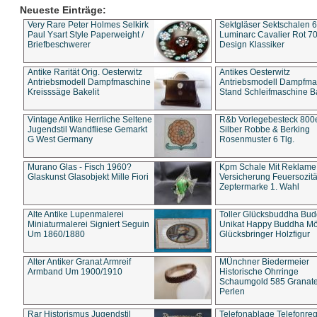
Neueste Einträge:
Very Rare Peter Holmes Selkirk
Sektgläser Sektschalen 
Paul Ysart Style Paperweight /
Luminarc Cavalier Rot 70
Briefbeschwerer
Design Klassiker
Antike Rarität Orig. Oesterwitz
Antikes Oesterwitz
Antriebsmodell Dampfmaschine
Antriebsmodell Dampfma
Kreisssäge Bakelit
Stand Schleifmaschine Ba
Vintage Antike Herrliche Seltene
R&b Vorlegebesteck 800
Jugendstil Wandfliese Gemarkt
Silber Robbe & Berking
G West Germany
Rosenmuster 6 Tlg.
Murano Glas - Fisch 1960?
Kpm Schale Mit Reklame
Glaskunst Glasobjekt Mille Fiori
Versicherung Feuersozitä
Zeptermarke 1. Wahl
Alte Antike Lupenmalerei
Toller Glücksbuddha Bu
Miniaturmalerei Signiert Seguin
Unikat Happy Buddha M
Um 1860/1880
Glücksbringer Holzfigur
Alter Antiker Granat Armreif
MÜnchner Biedermeier
Armband Um 1900/1910
Historische Ohrringe
Schaumgold 585 Granate 
Perlen
Rar Historismus Jugendstil
Telefonablage Telefonreg