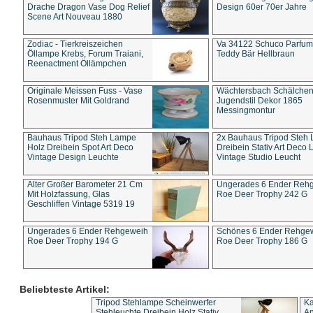
Drache Dragon Vase Dog Relief
Design 60er 70er Jahre
Scene Art Nouveau 1880
Zodiac - Tierkreiszeichen
Va 34122 Schuco Parfum 
Öllampe Krebs, Forum Traiani,
Teddy Bär Hellbraun
Reenactment Öllämpchen
Originale Meissen Fuss - Vase
Wächtersbach Schälche
Rosenmuster Mit Goldrand
Jugendstil Dekor 1865
Messingmontur
Bauhaus Tripod Steh Lampe
2x Bauhaus Tripod Steh
Holz Dreibein Spot Art Deco
Dreibein Stativ Art Deco L
Vintage Design Leuchte
Vintage Studio Leucht
Alter Großer Barometer 21 Cm
Ungerades 6 Ender Reh
Mit Holzfassung, Glas
Roe Deer Trophy 242 G
Geschliffen Vintage 5319 19
Ungerades 6 Ender Rehgeweih
Schönes 6 Ender Rehge
Roe Deer Trophy 194 G
Roe Deer Trophy 186 G
Beliebteste Artikel:
Tripod Stehlampe Scheinwerfer
Ka
Stehleuchte Dreibein Holz Stativ
An