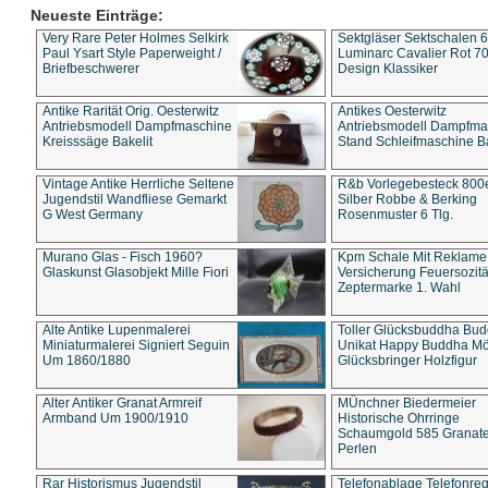
Neueste Einträge:
Very Rare Peter Holmes Selkirk
Sektgläser Sektschalen 
Paul Ysart Style Paperweight /
Luminarc Cavalier Rot 70
Briefbeschwerer
Design Klassiker
Antike Rarität Orig. Oesterwitz
Antikes Oesterwitz
Antriebsmodell Dampfmaschine
Antriebsmodell Dampfma
Kreisssäge Bakelit
Stand Schleifmaschine Ba
Vintage Antike Herrliche Seltene
R&b Vorlegebesteck 800
Jugendstil Wandfliese Gemarkt
Silber Robbe & Berking
G West Germany
Rosenmuster 6 Tlg.
Murano Glas - Fisch 1960?
Kpm Schale Mit Reklame
Glaskunst Glasobjekt Mille Fiori
Versicherung Feuersozitä
Zeptermarke 1. Wahl
Alte Antike Lupenmalerei
Toller Glücksbuddha Bu
Miniaturmalerei Signiert Seguin
Unikat Happy Buddha M
Um 1860/1880
Glücksbringer Holzfigur
Alter Antiker Granat Armreif
MÜnchner Biedermeier
Armband Um 1900/1910
Historische Ohrringe
Schaumgold 585 Granate 
Perlen
Rar Historismus Jugendstil
Telefonablage Telefonreg