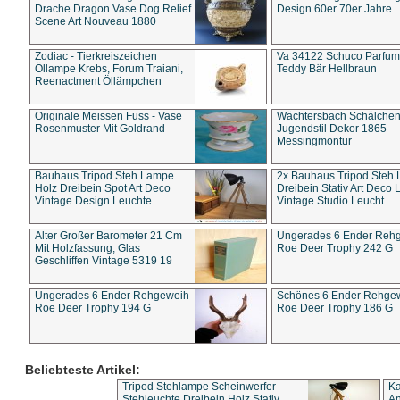
Drache Dragon Vase Dog Relief
Design 60er 70er Jahre
Scene Art Nouveau 1880
Zodiac - Tierkreiszeichen
Va 34122 Schuco Parfum 
Öllampe Krebs, Forum Traiani,
Teddy Bär Hellbraun
Reenactment Öllämpchen
Originale Meissen Fuss - Vase
Wächtersbach Schälche
Rosenmuster Mit Goldrand
Jugendstil Dekor 1865
Messingmontur
Bauhaus Tripod Steh Lampe
2x Bauhaus Tripod Steh
Holz Dreibein Spot Art Deco
Dreibein Stativ Art Deco L
Vintage Design Leuchte
Vintage Studio Leucht
Alter Großer Barometer 21 Cm
Ungerades 6 Ender Reh
Mit Holzfassung, Glas
Roe Deer Trophy 242 G
Geschliffen Vintage 5319 19
Ungerades 6 Ender Rehgeweih
Schönes 6 Ender Rehge
Roe Deer Trophy 194 G
Roe Deer Trophy 186 G
Beliebteste Artikel:
Tripod Stehlampe Scheinwerfer
Ka
Stehleuchte Dreibein Holz Stativ
An