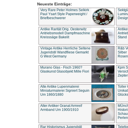
Neueste Einträge:
Very Rare Peter Holmes Selkirk
Sektgl
Paul Ysart Style Paperweight /
Lumina
Briefbeschwerer
Design
Antike Rarität Orig. Oesterwitz
Antike
Antriebsmodell Dampfmaschine
Antri
Kreisssäge Bakelit
Stand 
Vintage Antike Herrliche Seltene
R&b Vo
Jugendstil Wandfliese Gemarkt
Silber
G West Germany
Rosenm
Murano Glas - Fisch 1960?
Kpm S
Glaskunst Glasobjekt Mille Fiori
Versic
Zepter
Alte Antike Lupenmalerei
Toller
Miniaturmalerei Signiert Seguin
Unika
Um 1860/1880
Glücks
Alter Antiker Granat Armreif
MÜnch
Armband Um 1900/1910
Histor
Schaum
Perlen
Rar Historismus Jugendstil
Telefo