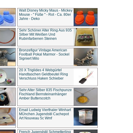
Walt Disney Micky Maus - Mickey
Mouse - " Füße " - Rot - Ca. 80er
Jahre - Deko
Sehr Schöner Alter Ring Aus 935
Silber Mit Weißen Und
Rubinfarbenen Steinen
Bronzefigur Vintage American
Football Pokal Marmor - Sockel
Signiert Milo
20 X Triglides 4 Webgürtel
Handtaschen Geldbeutel Ring
Verschluss Haken Schieber
Sehr Alter Silber 835 Fischpunze
Fischland Bernsteinanhänger
Amber Butterscotch
Email Ludwig Vierthaler Winhart
MÜnchen Jugendstil Cachepot
Art Nouveau 5c Wmf
French Jugendstil Schmetterling