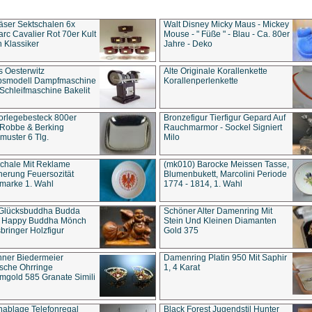
äser Sektschalen 6x
Walt Disney Micky Maus - Mickey
rc Cavalier Rot 70er Kult
Mouse - " Füße " - Blau - Ca. 80er
 Klassiker
Jahre - Deko
s Oesterwitz
Alte Originale Korallenkette
ebsmodell Dampfmaschine
Korallenperlenkette
Schleifmaschine Bakelit
rlegebesteck 800er
Bronzefigur Tierfigur Gepard Auf
 Robbe & Berking
Rauchmarmor - Sockel Signiert
uster 6 Tlg.
Milo
chale Mit Reklame
(mk010) Barocke Meissen Tasse,
herung Feuersozität
Blumenbukett, Marcolini Periode
marke 1. Wahl
1774 - 1814, 1. Wahl
 Glücksbuddha Budda
Schöner Alter Damenring Mit
t Happy Buddha Mönch
Stein Und Kleinen Diamanten
bringer Holzfigur
Gold 375
ner Biedermeier
Damenring Platin 950 Mit Saphir
ische Ohrringe
1, 4 Karat
gold 585 Granate Simili
nablage Telefonregal
Black Forest Jugendstil Hunter