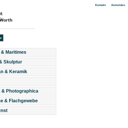
|
Kontakt
Anmelden
 & Maritimes
 & Skulptur
an & Keramik
 & Photographica
he & Flachgewebe
nst