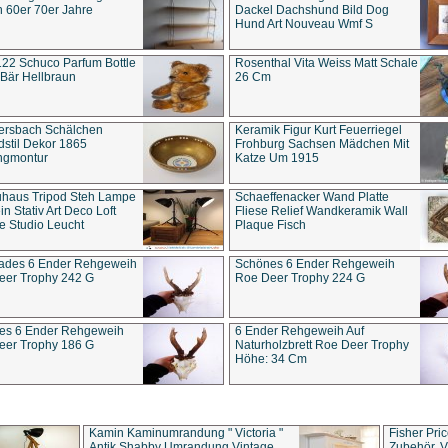
 60er 70er Jahre
Dackel Dachshund Bild Dog
Hund Art Nouveau Wmf S
22 Schuco Parfum Bottle
Rosenthal Vita Weiss Matt Schale
Bär Hellbraun
26 Cm
ersbach Schälchen
Keramik Figur Kurt Feuerriegel
stil Dekor 1865
Frohburg Sachsen Mädchen Mit
ngmontur
Katze Um 1915
uhaus Tripod Steh Lampe
Schaeffenacker Wand Platte
in Stativ Art Deco Loft
Fliese Relief Wandkeramik Wall
e Studio Leucht
Plaque Fisch
ades 6 Ender Rehgeweih
Schönes 6 Ender Rehgeweih
eer Trophy 242 G
Roe Deer Trophy 224 G
es 6 Ender Rehgeweih
6 Ender Rehgeweih Auf
eer Trophy 186 G
Naturholzbrett Roe Deer Trophy
Höhe: 34 Cm
Kamin Kaminumrandung " Victoria "
Fisher Pri
Antik Shabby Umrandung Vintage
Zubehör, V