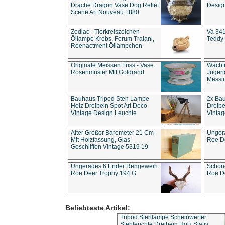
Drache Dragon Vase Dog Relief
Design
Scene Art Nouveau 1880
Zodiac - Tierkreiszeichen
Va 341
Öllampe Krebs, Forum Traiani,
Teddy 
Reenactment Öllämpchen
Originale Meissen Fuss - Vase
Wächt
Rosenmuster Mit Goldrand
Jugend
Messi
Bauhaus Tripod Steh Lampe
2x Ba
Holz Dreibein Spot Art Deco
Dreibe
Vintage Design Leuchte
Vintag
Alter Großer Barometer 21 Cm
Unger
Mit Holzfassung, Glas
Roe D
Geschliffen Vintage 5319 19
Ungerades 6 Ender Rehgeweih
Schön
Roe Deer Trophy 194 G
Roe D
Beliebteste Artikel:
Tripod Stehlampe Scheinwerfer
Stehleuchte Dreibein Holz Stativ