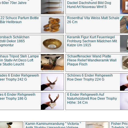
 60er 70er Jahre
Dackel Dachshund Bild Dog
Hund Art Nouveau Wmf S
22 Schuco Parfum Bottle
Rosenthal Vita Weiss Matt Schale
Bär Hellbraun
26 Cm
ersbach Schälchen
Keramik Figur Kurt Feuerriegel
stil Dekor 1865
Frohburg Sachsen Mädchen Mit
ngmontur
Katze Um 1915
uhaus Tripod Steh Lampe
Schaeffenacker Wand Platte
in Stativ Art Deco Loft
Fliese Relief Wandkeramik Wall
e Studio Leucht
Plaque Fisch
ades 6 Ender Rehgeweih
Schönes 6 Ender Rehgeweih
eer Trophy 242 G
Roe Deer Trophy 224 G
es 6 Ender Rehgeweih
6 Ender Rehgeweih Auf
eer Trophy 186 G
Naturholzbrett Roe Deer Trophy
Höhe: 34 Cm
Kamin Kaminumrandung " Victoria "
Fisher Pri
Antik Shabby Umrandung Vintage
Zubehör, V