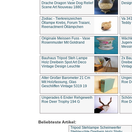
Drache Dragon Vase Dog Relief
Design
Scene Art Nouveau 1880
Zodiac - Tierkreiszeichen
Va 341
Öllampe Krebs, Forum Traiani,
Teddy 
Reenactment Öllämpchen
Originale Meissen Fuss - Vase
Wächt
Rosenmuster Mit Goldrand
Jugend
Messi
Bauhaus Tripod Steh Lampe
2x Ba
Holz Dreibein Spot Art Deco
Dreibe
Vintage Design Leuchte
Vintag
Alter Großer Barometer 21 Cm
Unger
Mit Holzfassung, Glas
Roe D
Geschliffen Vintage 5319 19
Ungerades 6 Ender Rehgeweih
Schön
Roe Deer Trophy 194 G
Roe D
Beliebteste Artikel:
Tripod Stehlampe Scheinwerfer
Stehleuchte Dreibein Holz Stativ