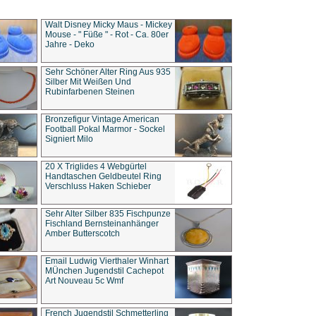
Walt Disney Micky Maus - Mickey
Mouse - " Füße " - Rot - Ca. 80er
Jahre - Deko
Sehr Schöner Alter Ring Aus 935
Silber Mit Weißen Und
Rubinfarbenen Steinen
Bronzefigur Vintage American
Football Pokal Marmor - Sockel
Signiert Milo
20 X Triglides 4 Webgürtel
Handtaschen Geldbeutel Ring
Verschluss Haken Schieber
Sehr Alter Silber 835 Fischpunze
Fischland Bernsteinanhänger
Amber Butterscotch
Email Ludwig Vierthaler Winhart
MÜnchen Jugendstil Cachepot
Art Nouveau 5c Wmf
French Jugendstil Schmetterling