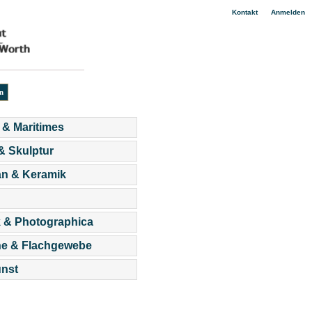
|
Kontakt
Anmelden
 & Maritimes
 & Skulptur
an & Keramik
 & Photographica
he & Flachgewebe
nst