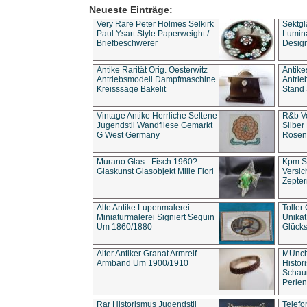
Neueste Einträge:
Very Rare Peter Holmes Selkirk
Sektgl
Paul Ysart Style Paperweight /
Lumina
Briefbeschwerer
Design
Antike Rarität Orig. Oesterwitz
Antike
Antriebsmodell Dampfmaschine
Antri
Kreisssäge Bakelit
Stand 
Vintage Antike Herrliche Seltene
R&b Vo
Jugendstil Wandfliese Gemarkt
Silber
G West Germany
Rosenm
Murano Glas - Fisch 1960?
Kpm S
Glaskunst Glasobjekt Mille Fiori
Versic
Zepter
Alte Antike Lupenmalerei
Toller
Miniaturmalerei Signiert Seguin
Unika
Um 1860/1880
Glücks
Alter Antiker Granat Armreif
MÜnch
Armband Um 1900/1910
Histor
Schaum
Perlen
Rar Historismus Jugendstil
Telefo