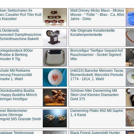
äser Sektschalen 6x
Walt Disney Micky Maus - Mickey
rc Cavalier Rot 70er Kult
Mouse - " Füße " - Blau - Ca. 80er
 Klassiker
Jahre - Deko
s Oesterwitz
Alte Originale Korallenkette
ebsmodell Dampfmaschine
Korallenperlenkette
Schleifmaschine Bakelit
rlegebesteck 800er
Bronzefigur Tierfigur Gepard Auf
 Robbe & Berking
Rauchmarmor - Sockel Signiert
uster 6 Tlg.
Milo
chale Mit Reklame
(mk010) Barocke Meissen Tasse,
herung Feuersozität
Blumenbukett, Marcolini Periode
marke 1. Wahl
1774 - 1814, 1. Wahl
 Glücksbuddha Budda
Schöner Alter Damenring Mit
t Happy Buddha Mönch
Stein Und Kleinen Diamanten
bringer Holzfigur
Gold 375
ner Biedermeier
Damenring Platin 950 Mit Saphir
ische Ohrringe
1, 4 Karat
gold 585 Granate Simili
nablage Telefonregal
Black Forest Jugendstil Hunter