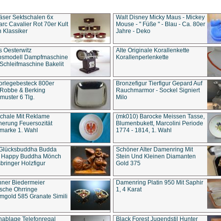
äser Sektschalen 6x
Walt Disney Micky Maus - Mickey
rc Cavalier Rot 70er Kult
Mouse - " Füße " - Blau - Ca. 80er
 Klassiker
Jahre - Deko
s Oesterwitz
Alte Originale Korallenkette
ebsmodell Dampfmaschine
Korallenperlenkette
Schleifmaschine Bakelit
rlegebesteck 800er
Bronzefigur Tierfigur Gepard Auf
 Robbe & Berking
Rauchmarmor - Sockel Signiert
uster 6 Tlg.
Milo
chale Mit Reklame
(mk010) Barocke Meissen Tasse,
herung Feuersozität
Blumenbukett, Marcolini Periode
marke 1. Wahl
1774 - 1814, 1. Wahl
 Glücksbuddha Budda
Schöner Alter Damenring Mit
t Happy Buddha Mönch
Stein Und Kleinen Diamanten
bringer Holzfigur
Gold 375
ner Biedermeier
Damenring Platin 950 Mit Saphir
ische Ohrringe
1, 4 Karat
gold 585 Granate Simili
nablage Telefonregal
Black Forest Jugendstil Hunter