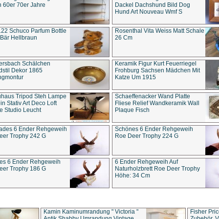
 60er 70er Jahre
Dackel Dachshund Bild Dog
Hund Art Nouveau Wmf S
22 Schuco Parfum Bottle
Rosenthal Vita Weiss Matt Schale
Bär Hellbraun
26 Cm
ersbach Schälchen
Keramik Figur Kurt Feuerriegel
stil Dekor 1865
Frohburg Sachsen Mädchen Mit
ngmontur
Katze Um 1915
uhaus Tripod Steh Lampe
Schaeffenacker Wand Platte
in Stativ Art Deco Loft
Fliese Relief Wandkeramik Wall
e Studio Leucht
Plaque Fisch
ades 6 Ender Rehgeweih
Schönes 6 Ender Rehgeweih
eer Trophy 242 G
Roe Deer Trophy 224 G
es 6 Ender Rehgeweih
6 Ender Rehgeweih Auf
eer Trophy 186 G
Naturholzbrett Roe Deer Trophy
Höhe: 34 Cm
Kamin Kaminumrandung " Victoria "
Fisher Pri
Antik Shabby Umrandung Vintage
Zubehör, V