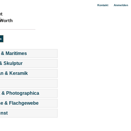
|
Kontakt
Anmelden
 & Maritimes
 & Skulptur
an & Keramik
 & Photographica
he & Flachgewebe
nst