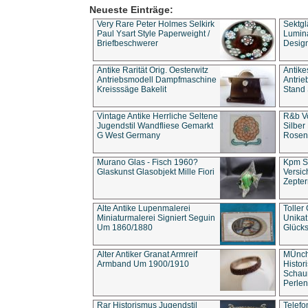
Neueste Einträge:
Very Rare Peter Holmes Selkirk
Sektgl
Paul Ysart Style Paperweight /
Lumina
Briefbeschwerer
Design
Antike Rarität Orig. Oesterwitz
Antike
Antriebsmodell Dampfmaschine
Antri
Kreisssäge Bakelit
Stand 
Vintage Antike Herrliche Seltene
R&b Vo
Jugendstil Wandfliese Gemarkt
Silber
G West Germany
Rosenm
Murano Glas - Fisch 1960?
Kpm S
Glaskunst Glasobjekt Mille Fiori
Versic
Zepter
Alte Antike Lupenmalerei
Toller
Miniaturmalerei Signiert Seguin
Unika
Um 1860/1880
Glücks
Alter Antiker Granat Armreif
MÜnch
Armband Um 1900/1910
Histor
Schaum
Perlen
Rar Historismus Jugendstil
Telefo