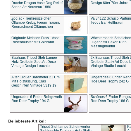
Drache Dragon Vase Dog Relief
Design 60er 70er Jahre
Scene Art Nouveau 1880
Zodiac - Tierkreiszeichen
Va 34122 Schuco Parfum 
Öllampe Krebs, Forum Traiani,
Teddy Bär Hellbraun
Reenactment Öllämpchen
Originale Meissen Fuss - Vase
Wächtersbach Schälche
Rosenmuster Mit Goldrand
Jugendstil Dekor 1865
Messingmontur
Bauhaus Tripod Steh Lampe
2x Bauhaus Tripod Steh
Holz Dreibein Spot Art Deco
Dreibein Stativ Art Deco L
Vintage Design Leuchte
Vintage Studio Leucht
Alter Großer Barometer 21 Cm
Ungerades 6 Ender Reh
Mit Holzfassung, Glas
Roe Deer Trophy 242 G
Geschliffen Vintage 5319 19
Ungerades 6 Ender Rehgeweih
Schönes 6 Ender Rehge
Roe Deer Trophy 194 G
Roe Deer Trophy 186 G
Beliebteste Artikel:
Tripod Stehlampe Scheinwerfer
Ka
Stehleuchte Dreibein Holz Stativ
An