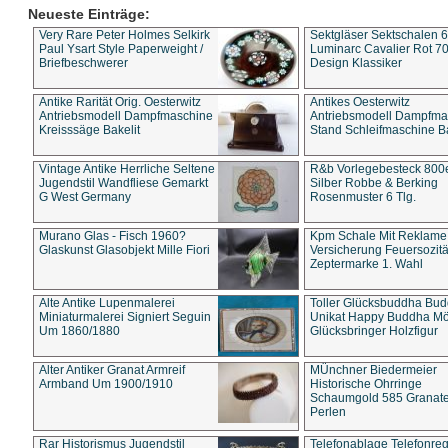
Neueste Einträge:
Very Rare Peter Holmes Selkirk
Sektgläser Sektschalen 
Paul Ysart Style Paperweight /
Luminarc Cavalier Rot 70
Briefbeschwerer
Design Klassiker
Antike Rarität Orig. Oesterwitz
Antikes Oesterwitz
Antriebsmodell Dampfmaschine
Antriebsmodell Dampfma
Kreisssäge Bakelit
Stand Schleifmaschine Ba
Vintage Antike Herrliche Seltene
R&b Vorlegebesteck 800
Jugendstil Wandfliese Gemarkt
Silber Robbe & Berking
G West Germany
Rosenmuster 6 Tlg.
Murano Glas - Fisch 1960?
Kpm Schale Mit Reklame
Glaskunst Glasobjekt Mille Fiori
Versicherung Feuersozitä
Zeptermarke 1. Wahl
Alte Antike Lupenmalerei
Toller Glücksbuddha Bu
Miniaturmalerei Signiert Seguin
Unikat Happy Buddha M
Um 1860/1880
Glücksbringer Holzfigur
Alter Antiker Granat Armreif
MÜnchner Biedermeier
Armband Um 1900/1910
Historische Ohrringe
Schaumgold 585 Granate 
Perlen
Rar Historismus Jugendstil
Telefonablage Telefonreg