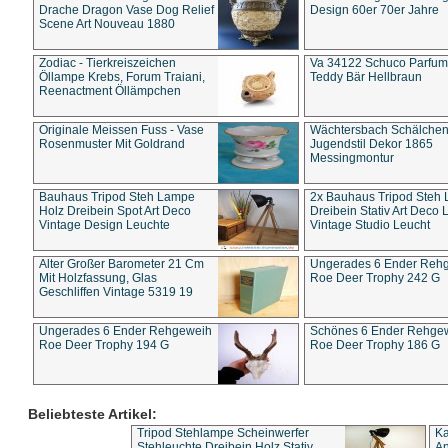
Drache Dragon Vase Dog Relief
Design 60er 70er Jahre
Scene Art Nouveau 1880
Zodiac - Tierkreiszeichen
Va 34122 Schuco Parfum 
Öllampe Krebs, Forum Traiani,
Teddy Bär Hellbraun
Reenactment Öllämpchen
Originale Meissen Fuss - Vase
Wächtersbach Schälche
Rosenmuster Mit Goldrand
Jugendstil Dekor 1865
Messingmontur
Bauhaus Tripod Steh Lampe
2x Bauhaus Tripod Steh
Holz Dreibein Spot Art Deco
Dreibein Stativ Art Deco L
Vintage Design Leuchte
Vintage Studio Leucht
Alter Großer Barometer 21 Cm
Ungerades 6 Ender Reh
Mit Holzfassung, Glas
Roe Deer Trophy 242 G
Geschliffen Vintage 5319 19
Ungerades 6 Ender Rehgeweih
Schönes 6 Ender Rehge
Roe Deer Trophy 194 G
Roe Deer Trophy 186 G
Beliebteste Artikel:
Tripod Stehlampe Scheinwerfer
Ka
Stehleuchte Dreibein Holz Stativ
An