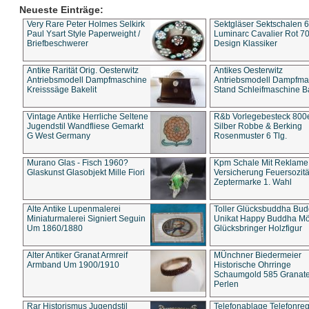
Neueste Einträge:
Very Rare Peter Holmes Selkirk
Sektgläser Sektschalen 
Paul Ysart Style Paperweight /
Luminarc Cavalier Rot 70
Briefbeschwerer
Design Klassiker
Antike Rarität Orig. Oesterwitz
Antikes Oesterwitz
Antriebsmodell Dampfmaschine
Antriebsmodell Dampfma
Kreisssäge Bakelit
Stand Schleifmaschine Ba
Vintage Antike Herrliche Seltene
R&b Vorlegebesteck 800
Jugendstil Wandfliese Gemarkt
Silber Robbe & Berking
G West Germany
Rosenmuster 6 Tlg.
Murano Glas - Fisch 1960?
Kpm Schale Mit Reklame
Glaskunst Glasobjekt Mille Fiori
Versicherung Feuersozitä
Zeptermarke 1. Wahl
Alte Antike Lupenmalerei
Toller Glücksbuddha Bu
Miniaturmalerei Signiert Seguin
Unikat Happy Buddha M
Um 1860/1880
Glücksbringer Holzfigur
Alter Antiker Granat Armreif
MÜnchner Biedermeier
Armband Um 1900/1910
Historische Ohrringe
Schaumgold 585 Granate 
Perlen
Rar Historismus Jugendstil
Telefonablage Telefonreg