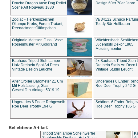
Drache Dragon Vase Dog Relief
Design 60er 70er Jahre
Scene Art Nouveau 1880
Zodiac - Tierkreiszeichen
Va 34122 Schuco Parfum 
Öllampe Krebs, Forum Traiani,
Teddy Bär Hellbraun
Reenactment Öllämpchen
Originale Meissen Fuss - Vase
Wächtersbach Schälche
Rosenmuster Mit Goldrand
Jugendstil Dekor 1865
Messingmontur
Bauhaus Tripod Steh Lampe
2x Bauhaus Tripod Steh
Holz Dreibein Spot Art Deco
Dreibein Stativ Art Deco L
Vintage Design Leuchte
Vintage Studio Leucht
Alter Großer Barometer 21 Cm
Ungerades 6 Ender Reh
Mit Holzfassung, Glas
Roe Deer Trophy 242 G
Geschliffen Vintage 5319 19
Ungerades 6 Ender Rehgeweih
Schönes 6 Ender Rehge
Roe Deer Trophy 194 G
Roe Deer Trophy 186 G
Beliebteste Artikel:
Tripod Stehlampe Scheinwerfer
Ka
Stehleuchte Dreibein Holz Stativ
An