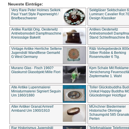
Neueste Einträge:
Very Rare Peter Holmes Selkirk
Sektgläser Sektschalen 
Paul Ysart Style Paperweight /
Luminarc Cavalier Rot 70
Briefbeschwerer
Design Klassiker
Antike Rarität Orig. Oesterwitz
Antikes Oesterwitz
Antriebsmodell Dampfmaschine
Antriebsmodell Dampfma
Kreisssäge Bakelit
Stand Schleifmaschine Ba
Vintage Antike Herrliche Seltene
R&b Vorlegebesteck 800
Jugendstil Wandfliese Gemarkt
Silber Robbe & Berking
G West Germany
Rosenmuster 6 Tlg.
Murano Glas - Fisch 1960?
Kpm Schale Mit Reklame
Glaskunst Glasobjekt Mille Fiori
Versicherung Feuersozitä
Zeptermarke 1. Wahl
Alte Antike Lupenmalerei
Toller Glücksbuddha Bu
Miniaturmalerei Signiert Seguin
Unikat Happy Buddha M
Um 1860/1880
Glücksbringer Holzfigur
Alter Antiker Granat Armreif
MÜnchner Biedermeier
Armband Um 1900/1910
Historische Ohrringe
Schaumgold 585 Granate 
Perlen
Rar Historismus Jugendstil
Telefonablage Telefonreg