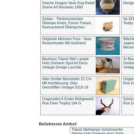
Drache Dragon Vase Dog Relief
Design
Scene Art Nouveau 1880
Zodiac - Tierkreiszeichen
Va 341
Öllampe Krebs, Forum Traiani,
Teddy 
Reenactment Öllämpchen
Originale Meissen Fuss - Vase
Wächt
Rosenmuster Mit Goldrand
Jugend
Messi
Bauhaus Tripod Steh Lampe
2x Ba
Holz Dreibein Spot Art Deco
Dreibe
Vintage Design Leuchte
Vintag
Alter Großer Barometer 21 Cm
Unger
Mit Holzfassung, Glas
Roe D
Geschliffen Vintage 5319 19
Ungerades 6 Ender Rehgeweih
Schön
Roe Deer Trophy 194 G
Roe D
Beliebteste Artikel:
Tripod Stehlampe Scheinwerfer
Stehleuchte Dreibein Holz Stativ