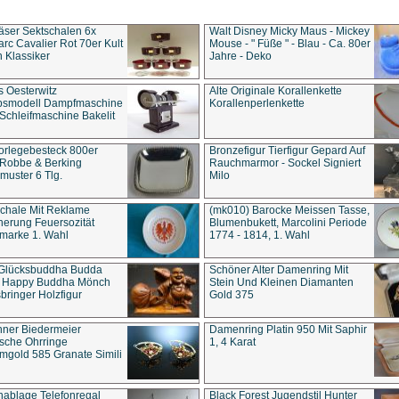
äser Sektschalen 6x
Walt Disney Micky Maus - Mickey
rc Cavalier Rot 70er Kult
Mouse - " Füße " - Blau - Ca. 80er
 Klassiker
Jahre - Deko
s Oesterwitz
Alte Originale Korallenkette
ebsmodell Dampfmaschine
Korallenperlenkette
Schleifmaschine Bakelit
rlegebesteck 800er
Bronzefigur Tierfigur Gepard Auf
 Robbe & Berking
Rauchmarmor - Sockel Signiert
uster 6 Tlg.
Milo
chale Mit Reklame
(mk010) Barocke Meissen Tasse,
herung Feuersozität
Blumenbukett, Marcolini Periode
marke 1. Wahl
1774 - 1814, 1. Wahl
 Glücksbuddha Budda
Schöner Alter Damenring Mit
t Happy Buddha Mönch
Stein Und Kleinen Diamanten
bringer Holzfigur
Gold 375
ner Biedermeier
Damenring Platin 950 Mit Saphir
ische Ohrringe
1, 4 Karat
gold 585 Granate Simili
nablage Telefonregal
Black Forest Jugendstil Hunter