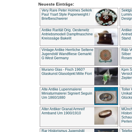
Neueste Einträge:
Very Rare Peter Holmes Selkirk
Sektgl
Paul Ysart Style Paperweight /
Lumina
Briefbeschwerer
Design
Antike Rarität Orig. Oesterwitz
Antike
Antriebsmodell Dampfmaschine
Antri
Kreisssäge Bakelit
Stand 
Vintage Antike Herrliche Seltene
R&b Vo
Jugendstil Wandfliese Gemarkt
Silber
G West Germany
Rosenm
Murano Glas - Fisch 1960?
Kpm S
Glaskunst Glasobjekt Mille Fiori
Versic
Zepter
Alte Antike Lupenmalerei
Toller
Miniaturmalerei Signiert Seguin
Unika
Um 1860/1880
Glücks
Alter Antiker Granat Armreif
MÜnch
Armband Um 1900/1910
Histor
Schaum
Perlen
Rar Historismus Jugendstil
Telefo