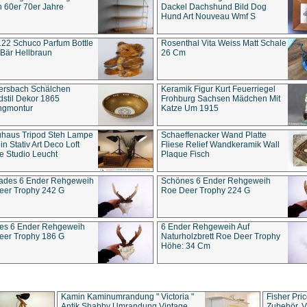
 60er 70er Jahre
Dackel Dachshund Bild Dog
Hund Art Nouveau Wmf S
22 Schuco Parfum Bottle
Rosenthal Vita Weiss Matt Schale
Bär Hellbraun
26 Cm
ersbach Schälchen
Keramik Figur Kurt Feuerriegel
stil Dekor 1865
Frohburg Sachsen Mädchen Mit
ngmontur
Katze Um 1915
uhaus Tripod Steh Lampe
Schaeffenacker Wand Platte
in Stativ Art Deco Loft
Fliese Relief Wandkeramik Wall
e Studio Leucht
Plaque Fisch
ades 6 Ender Rehgeweih
Schönes 6 Ender Rehgeweih
eer Trophy 242 G
Roe Deer Trophy 224 G
es 6 Ender Rehgeweih
6 Ender Rehgeweih Auf
eer Trophy 186 G
Naturholzbrett Roe Deer Trophy
Höhe: 34 Cm
Kamin Kaminumrandung " Victoria "
Fisher Pri
Antik Shabby Umrandung Vintage
Zubehör, V