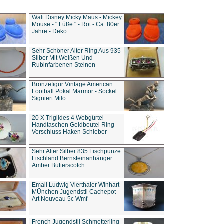
Walt Disney Micky Maus - Mickey
Mouse - " Füße " - Rot - Ca. 80er
Jahre - Deko
Sehr Schöner Alter Ring Aus 935
Silber Mit Weißen Und
Rubinfarbenen Steinen
Bronzefigur Vintage American
Football Pokal Marmor - Sockel
Signiert Milo
20 X Triglides 4 Webgürtel
Handtaschen Geldbeutel Ring
Verschluss Haken Schieber
Sehr Alter Silber 835 Fischpunze
Fischland Bernsteinanhänger
Amber Butterscotch
Email Ludwig Vierthaler Winhart
MÜnchen Jugendstil Cachepot
Art Nouveau 5c Wmf
French Jugendstil Schmetterling