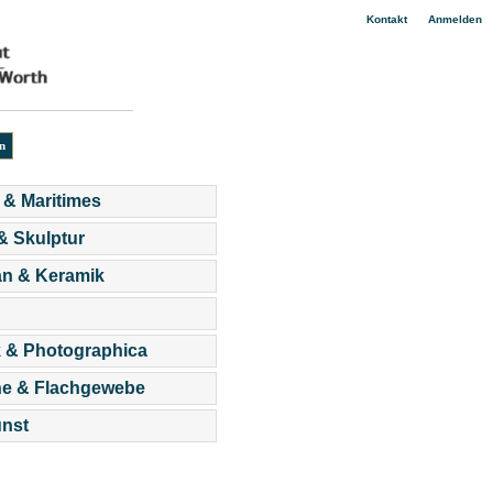
|
Kontakt
Anmelden
 & Maritimes
 & Skulptur
an & Keramik
 & Photographica
he & Flachgewebe
nst