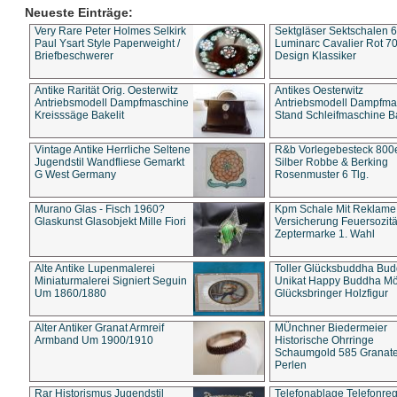
Neueste Einträge:
Very Rare Peter Holmes Selkirk
Sektgläser Sektschalen 
Paul Ysart Style Paperweight /
Luminarc Cavalier Rot 70
Briefbeschwerer
Design Klassiker
Antike Rarität Orig. Oesterwitz
Antikes Oesterwitz
Antriebsmodell Dampfmaschine
Antriebsmodell Dampfma
Kreisssäge Bakelit
Stand Schleifmaschine Ba
Vintage Antike Herrliche Seltene
R&b Vorlegebesteck 800
Jugendstil Wandfliese Gemarkt
Silber Robbe & Berking
G West Germany
Rosenmuster 6 Tlg.
Murano Glas - Fisch 1960?
Kpm Schale Mit Reklame
Glaskunst Glasobjekt Mille Fiori
Versicherung Feuersozitä
Zeptermarke 1. Wahl
Alte Antike Lupenmalerei
Toller Glücksbuddha Bu
Miniaturmalerei Signiert Seguin
Unikat Happy Buddha M
Um 1860/1880
Glücksbringer Holzfigur
Alter Antiker Granat Armreif
MÜnchner Biedermeier
Armband Um 1900/1910
Historische Ohrringe
Schaumgold 585 Granate 
Perlen
Rar Historismus Jugendstil
Telefonablage Telefonreg