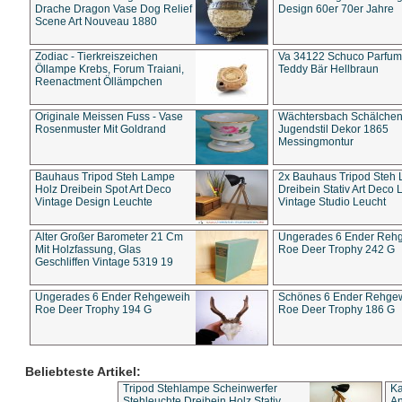
Drache Dragon Vase Dog Relief
Design 60er 70er Jahre
Scene Art Nouveau 1880
Zodiac - Tierkreiszeichen
Va 34122 Schuco Parfum 
Öllampe Krebs, Forum Traiani,
Teddy Bär Hellbraun
Reenactment Öllämpchen
Originale Meissen Fuss - Vase
Wächtersbach Schälche
Rosenmuster Mit Goldrand
Jugendstil Dekor 1865
Messingmontur
Bauhaus Tripod Steh Lampe
2x Bauhaus Tripod Steh
Holz Dreibein Spot Art Deco
Dreibein Stativ Art Deco L
Vintage Design Leuchte
Vintage Studio Leucht
Alter Großer Barometer 21 Cm
Ungerades 6 Ender Reh
Mit Holzfassung, Glas
Roe Deer Trophy 242 G
Geschliffen Vintage 5319 19
Ungerades 6 Ender Rehgeweih
Schönes 6 Ender Rehge
Roe Deer Trophy 194 G
Roe Deer Trophy 186 G
Beliebteste Artikel:
Tripod Stehlampe Scheinwerfer
Ka
Stehleuchte Dreibein Holz Stativ
An