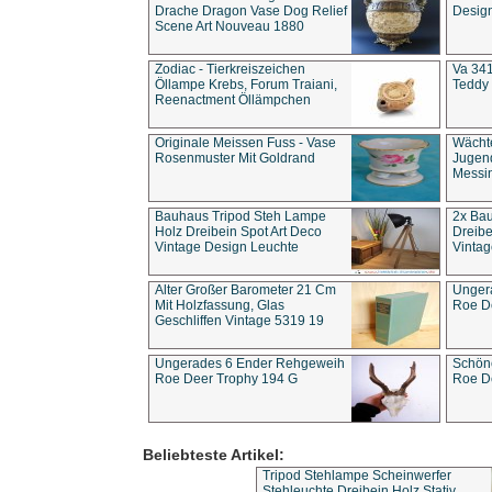
Drache Dragon Vase Dog Relief
Design
Scene Art Nouveau 1880
Zodiac - Tierkreiszeichen
Va 341
Öllampe Krebs, Forum Traiani,
Teddy 
Reenactment Öllämpchen
Originale Meissen Fuss - Vase
Wächt
Rosenmuster Mit Goldrand
Jugend
Messi
Bauhaus Tripod Steh Lampe
2x Ba
Holz Dreibein Spot Art Deco
Dreibe
Vintage Design Leuchte
Vintag
Alter Großer Barometer 21 Cm
Unger
Mit Holzfassung, Glas
Roe D
Geschliffen Vintage 5319 19
Ungerades 6 Ender Rehgeweih
Schön
Roe Deer Trophy 194 G
Roe D
Beliebteste Artikel:
Tripod Stehlampe Scheinwerfer
Stehleuchte Dreibein Holz Stativ