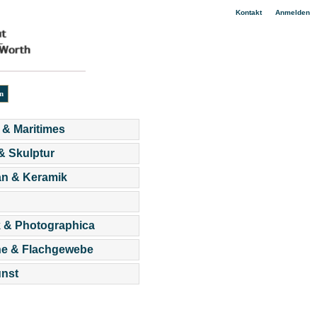
|
Kontakt
Anmelden
 & Maritimes
 & Skulptur
an & Keramik
 & Photographica
he & Flachgewebe
nst