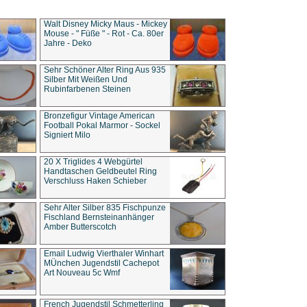
Walt Disney Micky Maus - Mickey
Mouse - " Füße " - Rot - Ca. 80er
Jahre - Deko
Sehr Schöner Alter Ring Aus 935
Silber Mit Weißen Und
Rubinfarbenen Steinen
Bronzefigur Vintage American
Football Pokal Marmor - Sockel
Signiert Milo
20 X Triglides 4 Webgürtel
Handtaschen Geldbeutel Ring
Verschluss Haken Schieber
Sehr Alter Silber 835 Fischpunze
Fischland Bernsteinanhänger
Amber Butterscotch
Email Ludwig Vierthaler Winhart
MÜnchen Jugendstil Cachepot
Art Nouveau 5c Wmf
French Jugendstil Schmetterling