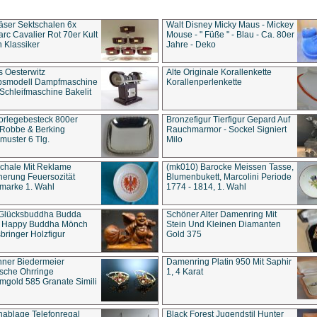
äser Sektschalen 6x
Walt Disney Micky Maus - Mickey
rc Cavalier Rot 70er Kult
Mouse - " Füße " - Blau - Ca. 80er
 Klassiker
Jahre - Deko
s Oesterwitz
Alte Originale Korallenkette
ebsmodell Dampfmaschine
Korallenperlenkette
Schleifmaschine Bakelit
rlegebesteck 800er
Bronzefigur Tierfigur Gepard Auf
 Robbe & Berking
Rauchmarmor - Sockel Signiert
uster 6 Tlg.
Milo
chale Mit Reklame
(mk010) Barocke Meissen Tasse,
herung Feuersozität
Blumenbukett, Marcolini Periode
marke 1. Wahl
1774 - 1814, 1. Wahl
 Glücksbuddha Budda
Schöner Alter Damenring Mit
t Happy Buddha Mönch
Stein Und Kleinen Diamanten
bringer Holzfigur
Gold 375
ner Biedermeier
Damenring Platin 950 Mit Saphir
ische Ohrringe
1, 4 Karat
gold 585 Granate Simili
nablage Telefonregal
Black Forest Jugendstil Hunter