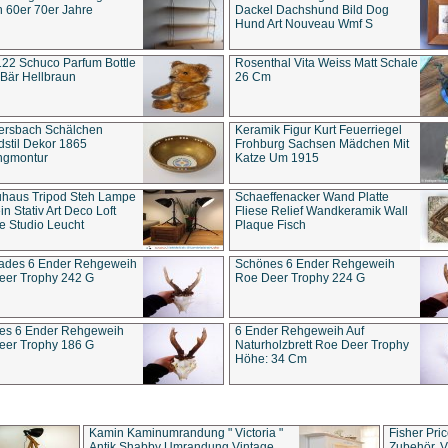
 60er 70er Jahre
Dackel Dachshund Bild Dog
Hund Art Nouveau Wmf S
22 Schuco Parfum Bottle
Rosenthal Vita Weiss Matt Schale
Bär Hellbraun
26 Cm
ersbach Schälchen
Keramik Figur Kurt Feuerriegel
stil Dekor 1865
Frohburg Sachsen Mädchen Mit
ngmontur
Katze Um 1915
uhaus Tripod Steh Lampe
Schaeffenacker Wand Platte
in Stativ Art Deco Loft
Fliese Relief Wandkeramik Wall
e Studio Leucht
Plaque Fisch
ades 6 Ender Rehgeweih
Schönes 6 Ender Rehgeweih
eer Trophy 242 G
Roe Deer Trophy 224 G
es 6 Ender Rehgeweih
6 Ender Rehgeweih Auf
eer Trophy 186 G
Naturholzbrett Roe Deer Trophy
Höhe: 34 Cm
Kamin Kaminumrandung " Victoria "
Fisher Pri
Antik Shabby Umrandung Vintage
Zubehör, V