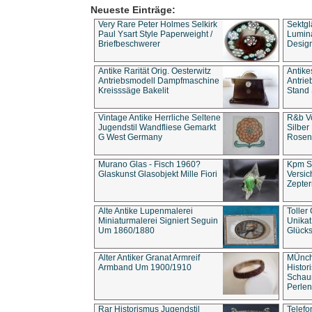
Neueste Einträge:
Very Rare Peter Holmes Selkirk
Sektgl
Paul Ysart Style Paperweight /
Lumina
Briefbeschwerer
Design
Antike Rarität Orig. Oesterwitz
Antike
Antriebsmodell Dampfmaschine
Antri
Kreisssäge Bakelit
Stand 
Vintage Antike Herrliche Seltene
R&b Vo
Jugendstil Wandfliese Gemarkt
Silber
G West Germany
Rosenm
Murano Glas - Fisch 1960?
Kpm S
Glaskunst Glasobjekt Mille Fiori
Versic
Zepter
Alte Antike Lupenmalerei
Toller
Miniaturmalerei Signiert Seguin
Unika
Um 1860/1880
Glücks
Alter Antiker Granat Armreif
MÜnch
Armband Um 1900/1910
Histor
Schaum
Perlen
Rar Historismus Jugendstil
Telefo